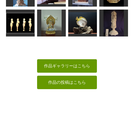
作品
みっちゃん
MINI
ちゅうさん
聖観音立像
根魚
不動明王坐像
獅子口
合之内麻呂
MINI
春彫
msuganuma
虚空蔵菩薩坐
チョウチョウ
十一面観世音
恥じらい
像
ウオ
菩薩
shadow
ちゅうさん
MINI
天明
作品ギャラリーはこちら
作品の投稿はこちら