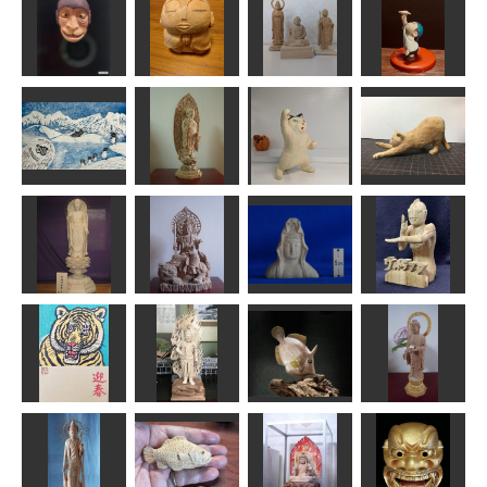
舅猿
お地蔵様
仏像
紙飛行機
武宝
Oyaji60+α
にっさん
MINI
春がきたらい
清凉寺式釈迦
応援する猫さ
いな
如来立像
ん
伸び猫
すずめようこ
ちゅうさん
藤枝駆男
波間
大船白衣観音
阿弥陀如来
文殊菩薩
上半身像
ウルトラマン
天明 阿弥陀如来
ちゅうさん
ta-chann
俊造
年賀状「寅」3
不動明王像
カワハギ
薬師如来立像
道刃物★所蔵参考