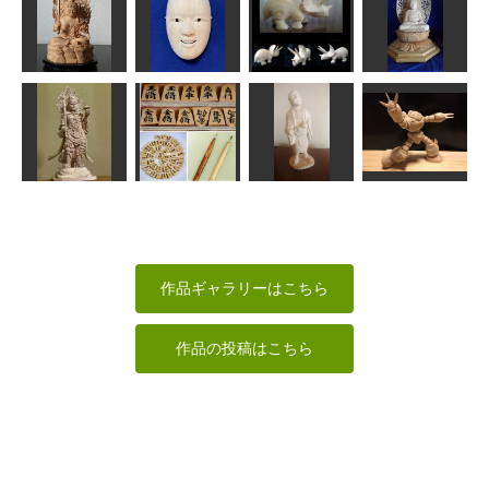
Day Dream
菩薩立像
安底羅大将
Bellever 彼…
瑠璃観音
かっちゃん
みっちゃん
のりお
みっちゃん
不動明王童子
トリケラトプ
坐像
70％小面
ス
釈迦如来座像
茶々丸
msuganuma
ken
ta-chann
毘沙門天
将棋駒
芭蕉像
ズゴック
俊造
工房藤棚
アラン
しょんつぁん
作品ギャラリーはこちら
作品の投稿はこちら