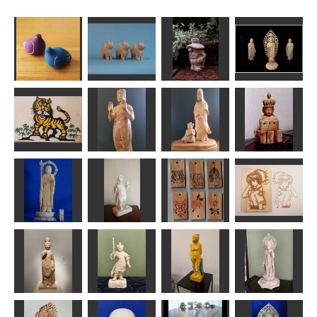
張り子の鳥
戌
庭の小人
阿弥陀如来
深瀬
合之内 麻呂
MINI
shadow
善財童子と白
年賀状「寅」2
伝吉祥天立像
衣観音
十一面観頭部
道刃物★所蔵参考
作品
Ｎ(エヌ)
N（エヌ）
sigesama
ストラップ
地蔵菩薩像
毘沙門天
各種
パシフィカ
ta-chann
アラン
fuku
ぴあ