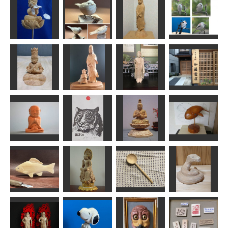
初音ミク
布袋三番叟
母子観音
不動明王像
sigesama
美彩
sigesama
みっちゃん
稚児観音「か
のん：散華」
ユキヒメドリ
白衣観音
シマエナガ
kiyonk
MINI
なんぺい
MINI
善財童子と白
加藤畳店の看
大日如来坐像
衣観音
阿弥陀如来像
板
ぱんでし
N（エヌ）
みっちゃん
katokn
ちいさまおじ
コロコロせみ
年賀状「寅」4
ぞうさま
大日如来
くじら
道刃物★所蔵参考
合之内 麻呂
作品
ちゅうさん
矢野っち
弥勒菩薩半跏