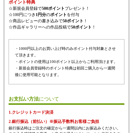
ポイント特典
☆新規会員登録で
500ポイント
プレゼント！
☆100円につき
1円分
の
ポイント
を付与
☆商品レビューの書き込みで
50ポイント
！
☆作品ギャラリーへの作品投稿で
50ポイント
！
・1000円以上のお買い上げ時のみポイント付与対象とさせ
て頂きます。
・ポイントの使用は100ポイント以上からご利用頂けます。
・新規会員登録時のポイント特典は初回ご購入から一週間
後に使用可能となります。
お支払い方法
について
1.クレジットカード決済
2.銀行振込（前払い）※振込手数料お客様ご負担
銀行振込時はご注文の確定から一週間以内にお振込みください。