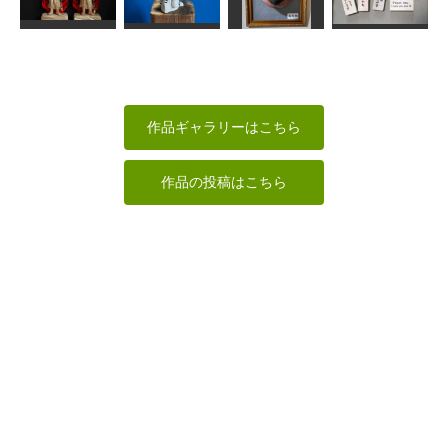
鮒
思惟像
おたま
干支 巳
MINI
ちゅうさん
たくちゃん
合之内麻呂
動物たちの消
不動明王
スヌーピー
烏鳥
しゴムはんこ
はぐれ庵
MINI
内藤武宝
penmeron
作品ギャラリーはこちら
作品の投稿はこちら