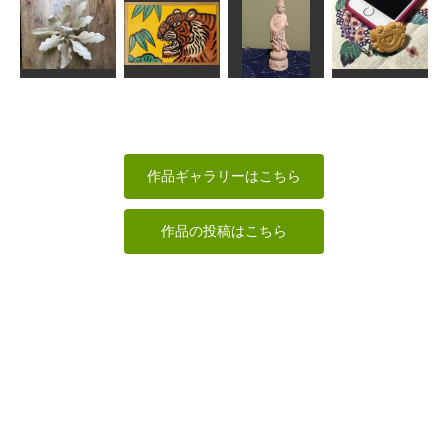
マンダレー風
仏頭
達磨大師像
持国天
鉄人28号
ちゅうさん
タカじいさん
sigesama
俊造
年賀状「寅」9
夢の中にて
白衣観音
カニ
道刃物★所蔵参考
ヘソベイ
作品
みっちゃん
RinRin
作品ギャラリーはこちら
作品の投稿はこちら