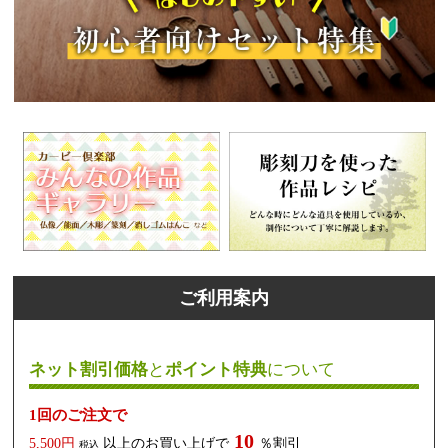
ご利用案内
ネット割引価格
と
ポイント特典
について
1回のご注文で
10
5,500円
以上のお買い上げで
％割引
税込