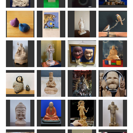
いねむり一休
童普賢
ニコじい
舅猿
さん
俊造
kiyonk
武宝
ta-chann
年賀状「寅」
10
張り子の鳥
毘沙門天
スズメ
道刃物★所蔵参考
深瀬
作品
アラン
MINI
千手観音菩薩
お地蔵さん
像
狂言面
達磨大師
茶々丸
みっちゃん
武宝
夢民村HAMA
ペンギンの赤
ちゃん：巨大
大仏御身ぬぐ
な赤ちゃん
大日如来坐像
い
小さな面。
LOVEクラフト
ぱんでし
sigesama
茂太郎くん