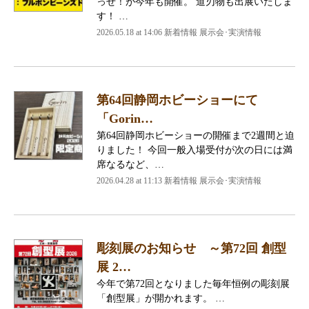
っせ！が今年も開催。 道刃物も出展いたしま
す！ …
2026.05.18 at 14:06 新着情報 展示会･実演情報
第64回静岡ホビーショーにて
「Gorin…
第64回静岡ホビーショーの開催まで2週間と迫
りました！ 今回一般入場受付が次の日には満
席なるなど、…
2026.04.28 at 11:13 新着情報 展示会･実演情報
彫刻展のお知らせ ～第72回 創型
展 2…
今年で第72回となりました毎年恒例の彫刻展
「創型展」が開かれます。 …