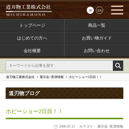
JP
EN
トップページ
商品一覧
はじめての方へ
お買い物ガイド
会社概要
お問い合わせ
道刃物工業株式会社
展示会･実演情報
ホビーショー2日目！！
道刃物ブログ
ホビーショー2日目！！
2006.05.12
カテゴリ： 展示会･実演情報