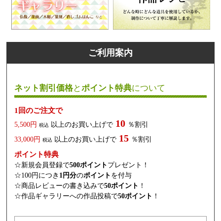
ご利用案内
ネット割引価格
と
ポイント特典
について
1回のご注文で
10
5,500円
以上のお買い上げで
％割引
税込
15
33,000円
以上のお買い上げで
％割引
税込
ポイント特典
☆新規会員登録で
500ポイント
プレゼント！
☆100円につき
1円分
の
ポイント
を付与
☆商品レビューの書き込みで
50ポイント
！
☆作品ギャラリーへの作品投稿で
50ポイント
！