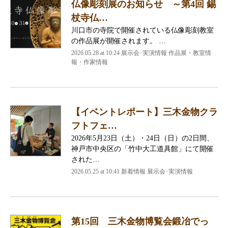
仏像彫刻展のお知らせ ～第4回 錫
杖寺仏…
川口市の寺院で開催されている仏像彫刻教室
の作品展が開催されます。 …
2026.05.28 at 10:24 展示会･実演情報 作品展・教室情
報・作家情報
【イベントレポート】三木金物クラ
フトフェ…
2026年5月23日（土）・24日（日）の2日間、
神戸市中央区の「竹中大工道具館」にて開催
された…
2026.05.25 at 10:41 新着情報 展示会･実演情報
第15回 三木金物博覧会鍛冶でっ