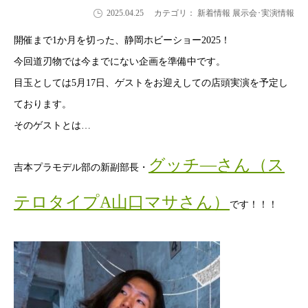
2025.04.25
カテゴリ： 新着情報 展示会･実演情報
開催まで1か月を切った、静岡ホビーショー2025！
今回道刃物では今までにない企画を準備中です。
目玉としては5月17日、ゲストをお迎えしての店頭実演を予定し
ております。
そのゲストとは…
グッチ―さん（ス
吉本プラモデル部の新副部長・
テロタイプA山口マサさん）
です！！！