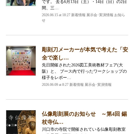
です。 去る6月13日（土）・14日（日）の2日
間、三…
2026.06.15 at 18:27 新着情報 展示会･実演情報 お知ら
せ
彫刻刀メーカーが本気で考えた「安
全で楽し…
先日開催された2026図工美術教材フェア(大
阪）と、 ブース内で行ったワークショップの
様子をレポー…
2026.06.09 at 8:27 新着情報 展示会･実演情報
仏像彫刻展のお知らせ ～第4回 錫
杖寺仏…
川口市の寺院で開催されている仏像彫刻教室