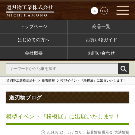
JP
EN
トップページ
商品一覧
はじめての方へ
お買い物ガイド
会社概要
お問い合わせ
道刃物工業株式会社
新着情報
模型イベント『粉模展』に出展いたします！
道刃物ブログ
模型イベント『粉模展』に出展いたします！
2024.02.22
カテゴリ： 新着情報 展示会･実演情報