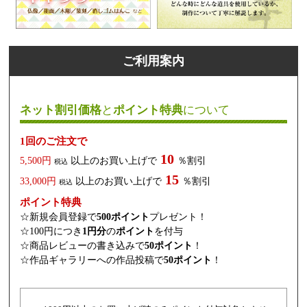
ご利用案内
ネット割引価格
と
ポイント特典
について
1回のご注文で
10
5,500円
以上のお買い上げで
％割引
税込
15
33,000円
以上のお買い上げで
％割引
税込
ポイント特典
☆新規会員登録で
500ポイント
プレゼント！
☆100円につき
1円分
の
ポイント
を付与
☆商品レビューの書き込みで
50ポイント
！
☆作品ギャラリーへの作品投稿で
50ポイント
！