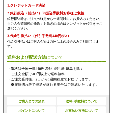
1.クレジットカード決済
2.銀行振込（前払い）※振込手数料お客様ご負担
銀行振込時はご注文の確定から一週間以内にお振込みください。
※ご入金確認後の発送：お急ぎの場合はクレジットか代引きをご
選択ください。
3.代金引換払い（代引手数料440円
）
税込
代金引換払いはご購入金額１万円以上の場合のみご利用頂けま
す。
送料および配送方法
について
・送料は全国一律440円 税込 ※沖縄･離島を除く
・ご注文金額5,500円以上で送料無料
・ご注文受付後、2日から1週間程度でお届けします。
※在庫切れ等で発送が遅れる場合はご連絡いたします。
ご購入までの流れ
送料･手数料について
ポイントについて
お支払い方法について