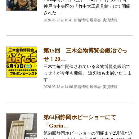
神戸市中央区の「竹中大工道具館」にて開催
された…
2026.05.25 at 10:41 新着情報 展示会･実演情報
第15回 三木金物博覧会鍛冶でっ
せ！20…
三木で毎年開催されている金物博覧会鍛冶で
っせ！が今年も開催。 道刃物も出展いたしま
す！ …
2026.05.18 at 14:06 新着情報 展示会･実演情報
第64回静岡ホビーショーにて
「Gorin…
第64回静岡ホビーショーの開催まで2週間と迫