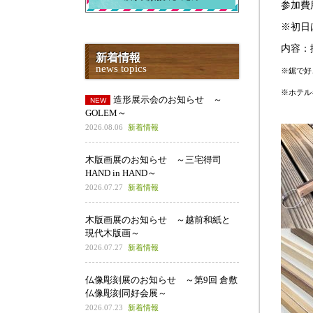
参加費用
※初日
内容：
新着情報
news topics
※鋸で好
※ホテルキ
造形展示会のお知らせ ～
GOLEM～
2026.08.06
新着情報
木版画展のお知らせ ～三宅得司
HAND in HAND～
2026.07.27
新着情報
木版画展のお知らせ ～越前和紙と
現代木版画～
2026.07.27
新着情報
仏像彫刻展のお知らせ ～第9回 倉敷
仏像彫刻同好会展～
2026.07.23
新着情報