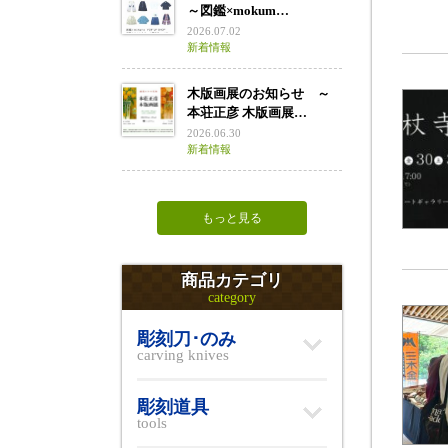
～図鑑×mokum…
2026.07.02
新着情報
木版画展のお知らせ ～
本荘正彦 木版画展…
2026.06.30
新着情報
もっと見る
商品カテゴリ
category
彫刻刀･のみ
carving knives
彫刻道具
tools