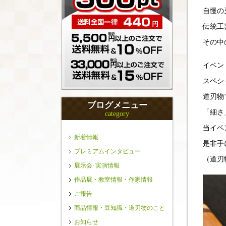
自慢の
伝統工
その中
イベン
スペシ
道刃物
ブログメニュー
「細さ
category
当イベ
新着情報
是非手
プレミアムインタビュー
（道刃
展示会･実演情報
作品展・教室情報・作家情報
ご報告
商品情報・豆知識・道刃物のこと
お知らせ