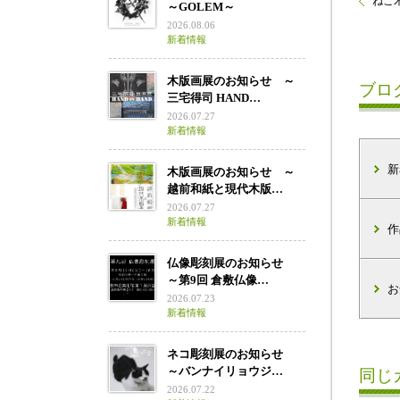
ねこ木
～GOLEM～
2026.08.06
新着情報
木版画展のお知らせ ～
ブロ
三宅得司 HAND…
2026.07.27
新着情報
新
木版画展のお知らせ ～
越前和紙と現代木版…
2026.07.27
新着情報
作
仏像彫刻展のお知らせ
～第9回 倉敷仏像…
お
2026.07.23
新着情報
ネコ彫刻展のお知らせ
～バンナイリョウジ…
同じ
2026.07.22