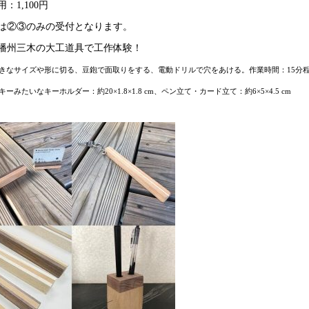
：1,100円
は②③のみの受付となります。
播州三木の大工道具で工作体験！
きなサイズや形に切る、豆鉋で面取りをする、電動ドリルで穴をあける。作業時間：15分
ーみたいなキーホルダー：約20×1.8×1.8 cm、ペン立て・カード立て：約6×5×4.5 cm