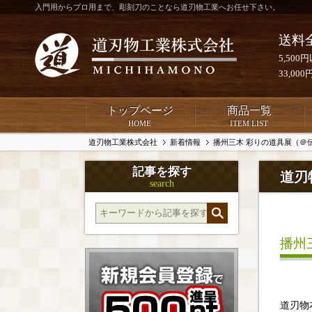
入門用からプロ用まで、彫刻刀のことなら道刃物工業へお任せ下さい。
送料
5,50
33,0
トップページ
商品一覧
HOME
ITEM LIST
道刃物工業株式会社
新着情報
播州三木 彩りの道具展（＠
記事を探す
道刃
search
播州
道刃物