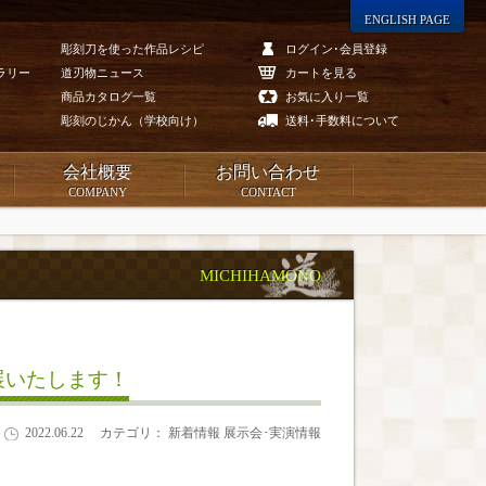
ENGLISH PAGE
彫刻刀を使った作品レシピ
ログイン･会員登録
ラリー
道刃物ニュース
カートを見る
商品カタログ一覧
お気に入り一覧
彫刻のじかん（学校向け）
送料･手数料について
会社概要
お問い合わせ
COMPANY
CONTACT
MICHIHAMONO
展いたします！
2022.06.22
カテゴリ： 新着情報 展示会･実演情報