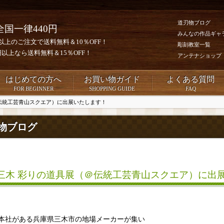
道刃物ブログ
全国一律440円
みんなの作品ギャ
0円以上のご注文で送料無料＆10％OFF！
彫刻教室一覧
00円以上なら送料無料＆15％OFF！
アンテナショップ
はじめての方へ
お買い物ガイド
よくある質問
FOR BEGINNER
SHOPPING GUIDE
FAQ
伝統工芸青山スクエア）に出展いたします！
物ブログ
三木 彩りの道具展（＠伝統工芸青山スクエア）に出
本社がある兵庫県三木市の地場メーカーが集い