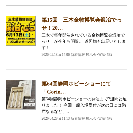
第15回 三木金物博覧会鍛冶でっ
せ！20…
三木で毎年開催されている金物博覧会鍛冶で
っせ！が今年も開催。 道刃物も出展いたしま
す！ …
2026.05.18 at 14:06 新着情報 展示会･実演情報
第64回静岡ホビーショーにて
「Gorin…
第64回静岡ホビーショーの開催まで2週間と迫
りました！ 今回一般入場受付が次の日には満
席なるなど、…
2026.04.28 at 11:13 新着情報 展示会･実演情報