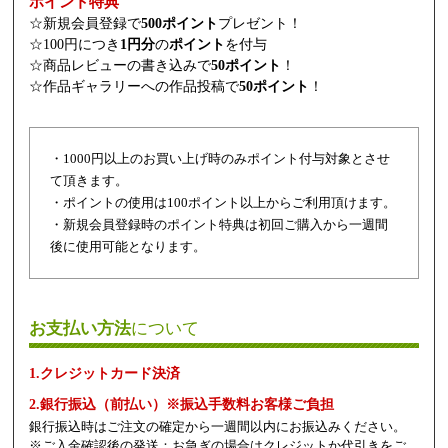
ポイント特典
☆新規会員登録で
500ポイント
プレゼント！
☆100円につき
1円分
の
ポイント
を付与
☆商品レビューの書き込みで
50ポイント
！
☆作品ギャラリーへの作品投稿で
50ポイント
！
・1000円以上のお買い上げ時のみポイント付与対象とさせ
て頂きます。
・ポイントの使用は100ポイント以上からご利用頂けます。
・新規会員登録時のポイント特典は初回ご購入から一週間
後に使用可能となります。
お支払い方法
について
1.クレジットカード決済
2.銀行振込（前払い）※振込手数料お客様ご負担
銀行振込時はご注文の確定から一週間以内にお振込みください。
※ご入金確認後の発送：お急ぎの場合はクレジットか代引きをご