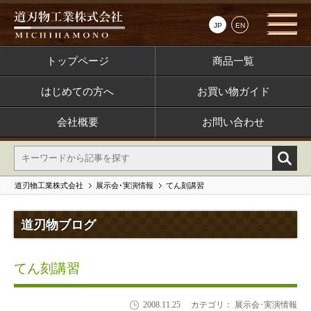
JP
EN
トップページ
商品一覧
はじめての方へ
お買い物ガイド
会社概要
お問い合わせ
道刃物工業株式会社
展示会･実演情報
てん刻講習
道刃物ブログ
てん刻講習
2008.11.25
カテゴリ： 展示会･実演情報