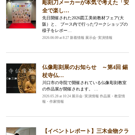
彫刻刀メーカーが本気で考えた「安
全で楽し…
先日開催された2026図工美術教材フェア(大
阪）と、 ブース内で行ったワークショップの
様子をレポー…
2026.06.09 at 8:27 新着情報 展示会･実演情報
仏像彫刻展のお知らせ ～第4回 錫
杖寺仏…
川口市の寺院で開催されている仏像彫刻教室
の作品展が開催されます。 …
2026.05.28 at 10:24 展示会･実演情報 作品展・教室情
報・作家情報
【イベントレポート】三木金物クラ