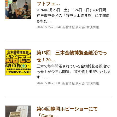
フトフェ…
2026年5月23日（土）・24日（日）の2日間、
神戸市中央区の「竹中大工道具館」にて開催
された…
2026.05.25 at 10:41 新着情報 展示会･実演情報
第15回 三木金物博覧会鍛冶でっ
せ！20…
三木で毎年開催されている金物博覧会鍛冶で
っせ！が今年も開催。 道刃物も出展いたしま
す！ …
2026.05.18 at 14:06 新着情報 展示会･実演情報
第64回静岡ホビーショーにて
「Gorin…