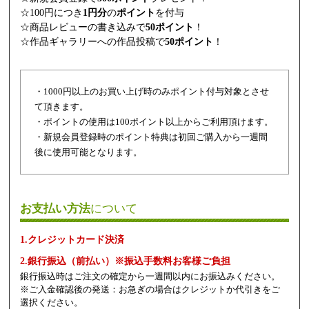
☆100円につき
1円分
の
ポイント
を付与
☆商品レビューの書き込みで
50ポイント
！
☆作品ギャラリーへの作品投稿で
50ポイント
！
・1000円以上のお買い上げ時のみポイント付与対象とさせ
て頂きます。
・ポイントの使用は100ポイント以上からご利用頂けます。
・新規会員登録時のポイント特典は初回ご購入から一週間
後に使用可能となります。
お支払い方法
について
1.クレジットカード決済
2.銀行振込（前払い）※振込手数料お客様ご負担
銀行振込時はご注文の確定から一週間以内にお振込みください。
※ご入金確認後の発送：お急ぎの場合はクレジットか代引きをご
選択ください。