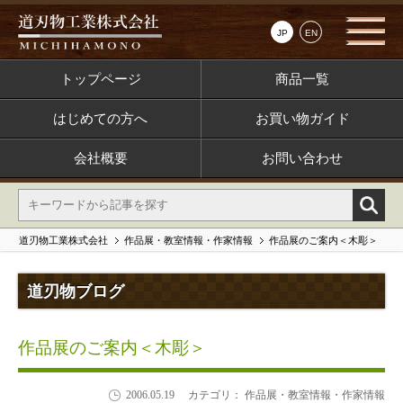
JP
EN
トップページ
商品一覧
はじめての方へ
お買い物ガイド
会社概要
お問い合わせ
道刃物工業株式会社
作品展・教室情報・作家情報
作品展のご案内＜木彫＞
道刃物ブログ
作品展のご案内＜木彫＞
2006.05.19
カテゴリ： 作品展・教室情報・作家情報