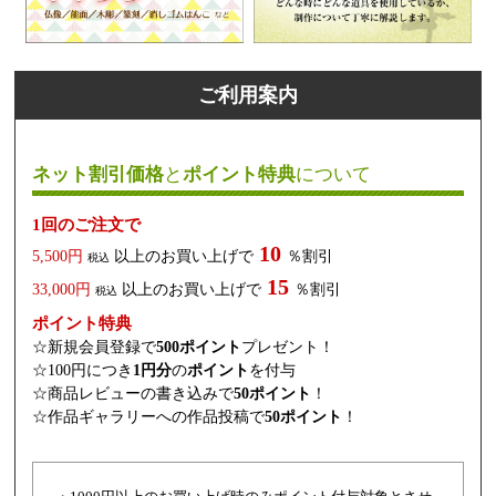
ご利用案内
ネット割引価格
と
ポイント特典
について
1回のご注文で
10
5,500円
以上のお買い上げで
％割引
税込
15
33,000円
以上のお買い上げで
％割引
税込
ポイント特典
☆新規会員登録で
500ポイント
プレゼント！
☆100円につき
1円分
の
ポイント
を付与
☆商品レビューの書き込みで
50ポイント
！
☆作品ギャラリーへの作品投稿で
50ポイント
！