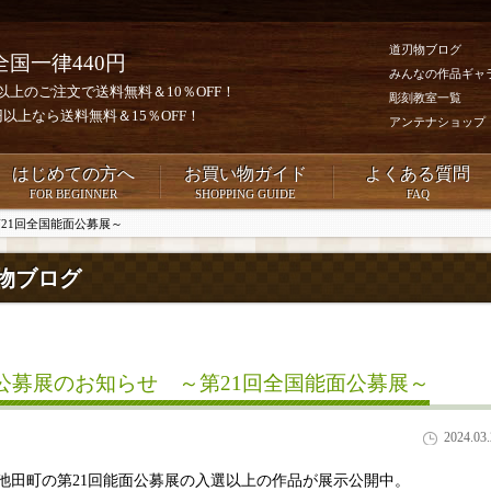
道刃物ブログ
全国一律440円
みんなの作品ギャ
0円以上のご注文で送料無料＆10％OFF！
彫刻教室一覧
00円以上なら送料無料＆15％OFF！
アンテナショップ
はじめての方へ
お買い物ガイド
よくある質問
FOR BEGINNER
SHOPPING GUIDE
FAQ
21回全国能面公募展～
物ブログ
公募展のお知らせ ～第21回全国能面公募展～
2024.03
池田町の第21回能面公募展の入選以上の作品が展示公開中。