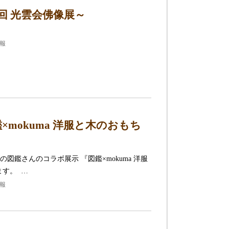
回 光雲会佛像展～
情報
mokuma 洋服と木のおもち
鑑さんのコラボ展示 『図鑑×mokuma 洋服
ます。 …
情報