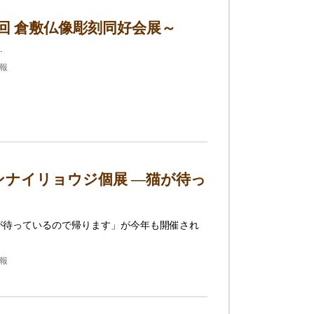
回 倉敷仏像彫刻同好会展～
…
情報
ナイリョウジ個展 ―猫が待っ
が待っているので帰ります」が今年も開催され
情報