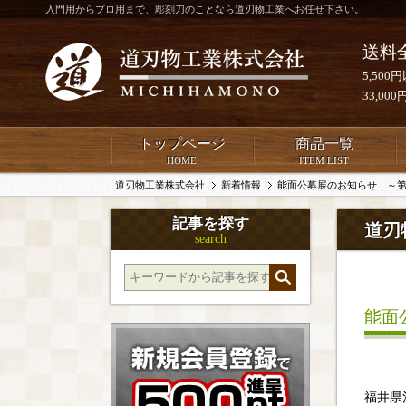
入門用からプロ用まで、彫刻刀のことなら道刃物工業へお任せ下さい。
送料
5,50
33,0
トップページ
商品一覧
HOME
ITEM LIST
道刃物工業株式会社
新着情報
能面公募展のお知らせ ～第
記事を探す
道刃
search
能面
福井県