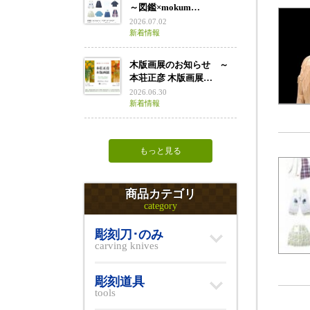
～図鑑×mokum…
2026.07.02
新着情報
木版画展のお知らせ ～
本荘正彦 木版画展…
2026.06.30
新着情報
もっと見る
商品カテゴリ
category
彫刻刀･のみ
carving knives
彫刻道具
tools