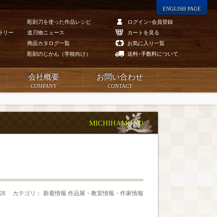
ENGLISH PAGE
彫刻刀を使った作品レシピ
ログイン･会員登録
ラリー
道刃物ニュース
カートを見る
商品カタログ一覧
お気に入り一覧
彫刻のじかん（学校向け）
送料･手数料について
会社概要
お問い合わせ
COMPANY
CONTACT
MICHIHAMONO
.28
カテゴリ： 新着情報 作品展・教室情報・作家情報