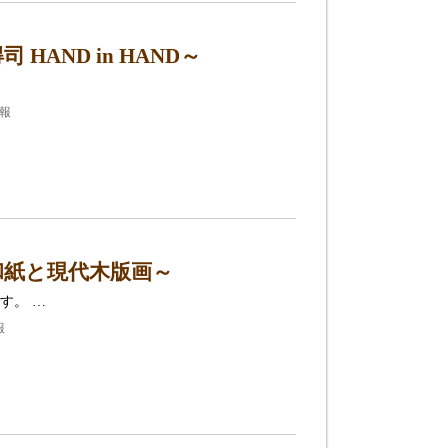
AND in HAND～
情報
和紙と現代木版画～
す。 …
報