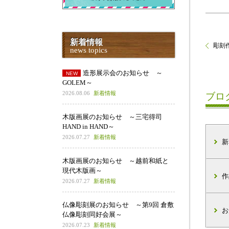
新着情報
彫刻作
news topics
造形展示会のお知らせ ～
GOLEM～
2026.08.06
新着情報
ブロ
木版画展のお知らせ ～三宅得司
HAND in HAND～
2026.07.27
新着情報
新
木版画展のお知らせ ～越前和紙と
現代木版画～
作
2026.07.27
新着情報
仏像彫刻展のお知らせ ～第9回 倉敷
お
仏像彫刻同好会展～
2026.07.23
新着情報