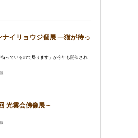
ナイリョウジ個展 ―猫が待っ
が待っているので帰ります」が今年も開催され
情報
回 光雲会佛像展～
情報