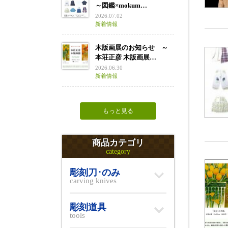
～図鑑×mokum…
2026.07.02
新着情報
木版画展のお知らせ ～
本荘正彦 木版画展…
2026.06.30
新着情報
もっと見る
商品カテゴリ
category
彫刻刀･のみ
carving knives
彫刻道具
tools