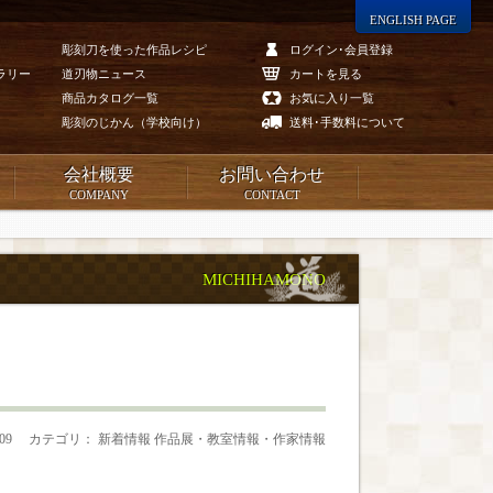
ENGLISH PAGE
彫刻刀を使った作品レシピ
ログイン･会員登録
ラリー
道刃物ニュース
カートを見る
商品カタログ一覧
お気に入り一覧
彫刻のじかん（学校向け）
送料･手数料について
会社概要
お問い合わせ
COMPANY
CONTACT
MICHIHAMONO
.09
カテゴリ： 新着情報 作品展・教室情報・作家情報