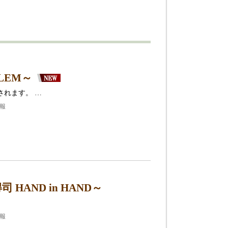
LEM～
されます。 …
情報
AND in HAND～
情報