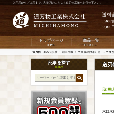
入門用からプロ用まで、彫刻刀のことなら道刃物工業へお任せ下さい。
送料
5,50
33,0
トップページ
商品一覧
HOME
ITEM LIST
道刃物工業株式会社
新着情報
版画展のお知らせ ～版種
記事を探す
道刃
search
版画
木口木