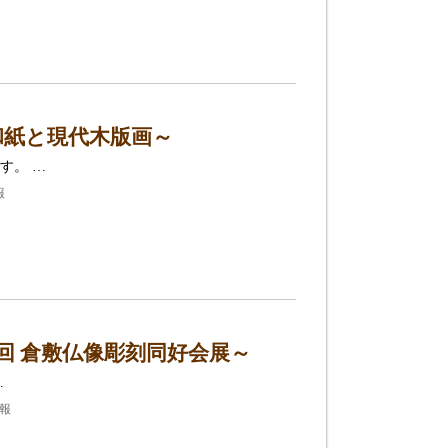
和紙と現代木版画～
す。 …
報
回 倉敷仏像彫刻同好会展～
…
情報