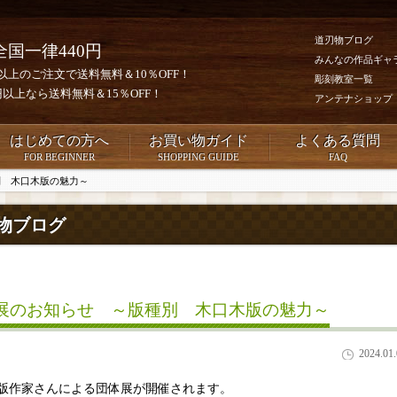
道刃物ブログ
全国一律440円
みんなの作品ギャ
0円以上のご注文で送料無料＆10％OFF！
彫刻教室一覧
00円以上なら送料無料＆15％OFF！
アンテナショップ
はじめての方へ
お買い物ガイド
よくある質問
FOR BEGINNER
SHOPPING GUIDE
FAQ
別 木口木版の魅力～
物ブログ
展のお知らせ ～版種別 木口木版の魅力～
2024.01
版作家さんによる団体展が開催されます。