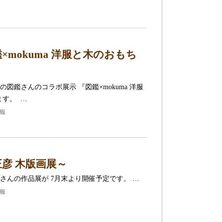
mokuma 洋服と木のおもち
鑑さんのコラボ展示 『図鑑×mokuma 洋服
ます。 …
情報
彦 木版画展～
さんの作品展が 7月末より開催予定です。 …
情報