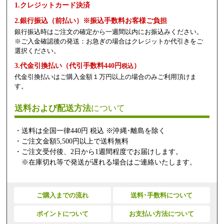
1.クレジットカード決済
2.銀行振込（前払い）※振込手数料お客様ご負担
銀行振込時はご注文の確定から一週間以内にお振込みください。
※ご入金確認後の発送：お急ぎの場合はクレジットか代引きをご
選択ください。
3.代金引換払い（代引手数料440円
）
税込
代金引換払いはご購入金額１万円以上の場合のみご利用頂けま
す。
送料および配送方法
について
・送料は全国一律440円 税込 ※沖縄･離島を除く
・ご注文金額5,500円以上で送料無料
・ご注文受付後、2日から1週間程度でお届けします。
※在庫切れ等で発送が遅れる場合はご連絡いたします。
ご購入までの流れ
送料･手数料について
ポイントについて
お支払い方法について