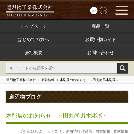
JP
EN
トップページ
商品一覧
はじめての方へ
お買い物ガイド
会社概要
お問い合わせ
道刃物工業株式会社
新着情報
木彫展のお知らせ ～田丸尚男木彫展～
道刃物ブログ
木彫展のお知らせ ～田丸尚男木彫展～
2023.10.21
カテゴリ： 新着情報 作品展・教室情報・作家情報