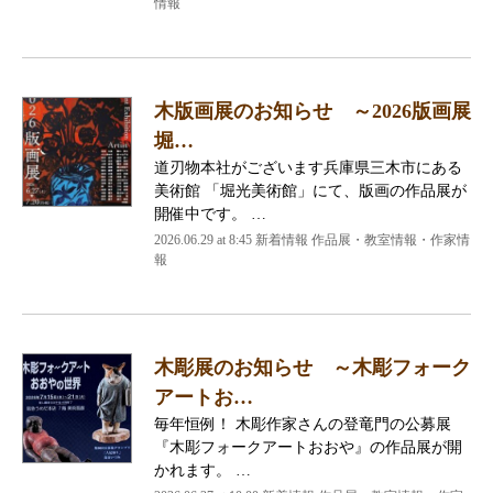
情報
木版画展のお知らせ ～2026版画展
堀…
道刃物本社がございます兵庫県三木市にある
美術館 「堀光美術館」にて、版画の作品展が
開催中です。 …
2026.06.29 at 8:45 新着情報 作品展・教室情報・作家情
報
木彫展のお知らせ ～木彫フォーク
アートお…
毎年恒例！ 木彫作家さんの登竜門の公募展
『木彫フォークアートおおや』の作品展が開
かれます。 …