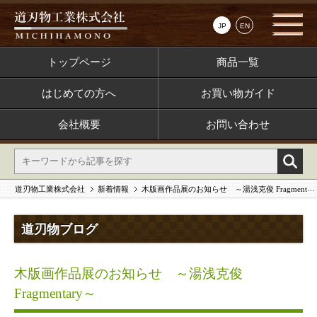
JP
EN
トップページ
商品一覧
はじめての方へ
お買い物ガイド
会社概要
お問い合わせ
道刃物工業株式会社
新着情報
木版画作品展のお知らせ ～湯浅克俊 Fragmentary～
道刃物ブログ
木版画作品展のお知らせ ～湯浅克俊
Fragmentary～