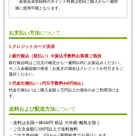
・新規会員登録時のポイント特典は初回ご購入から一週間
後に使用可能となります。
お支払い方法
について
1.クレジットカード決済
2.銀行振込（前払い）※振込手数料お客様ご負担
銀行振込時はご注文の確定から一週間以内にお振込みください。
※ご入金確認後の発送：お急ぎの場合はクレジットか代引きをご
選択ください。
3.代金引換払い（代引手数料440円
）
税込
代金引換払いはご購入金額１万円以上の場合のみご利用頂けま
す。
送料および配送方法
について
・送料は全国一律440円 税込 ※沖縄･離島を除く
・ご注文金額5,500円以上で送料無料
・ご注文受付後、2日から1週間程度でお届けします。