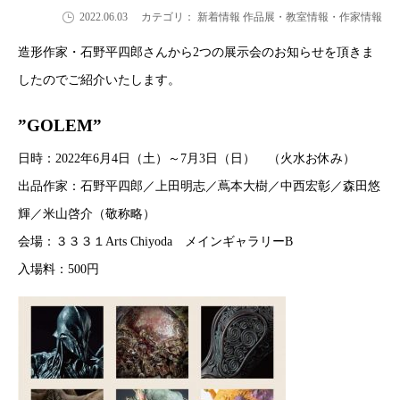
2022.06.03
カテゴリ： 新着情報 作品展・教室情報・作家情報
造形作家・石野平四郎さんから2つの展示会のお知らせを頂きま
したのでご紹介いたします。
”GOLEM”
日時：2022年6月4日（土）～7月3日（日） （火水お休み）
出品作家：石野平四郎／上田明志／蔦本大樹／中西宏彰／森田悠
輝／米山啓介（敬称略）
会場：３３３１Arts Chiyoda メインギャラリーB
入場料：500円