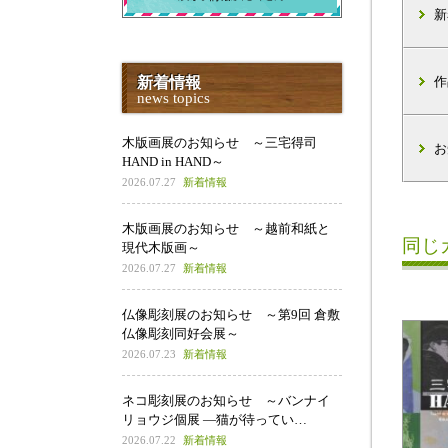
新
新着情報
作
news topics
木版画展のお知らせ ～三宅得司
お
HAND in HAND～
2026.07.27
新着情報
木版画展のお知らせ ～越前和紙と
同じ
現代木版画～
2026.07.27
新着情報
仏像彫刻展のお知らせ ～第9回 倉敷
仏像彫刻同好会展～
2026.07.23
新着情報
ネコ彫刻展のお知らせ ～バンナイ
リョウジ個展 ―猫が待ってい…
2026.07.22
新着情報