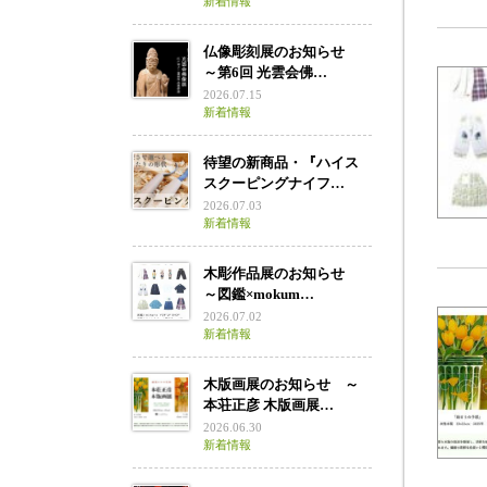
新着情報
仏像彫刻展のお知らせ
～第6回 光雲会佛…
2026.07.15
新着情報
待望の新商品・『ハイス
スクーピングナイフ…
2026.07.03
新着情報
木彫作品展のお知らせ
～図鑑×mokum…
2026.07.02
新着情報
木版画展のお知らせ ～
本荘正彦 木版画展…
2026.06.30
新着情報