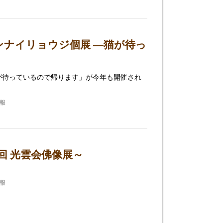
ナイリョウジ個展 ―猫が待っ
が待っているので帰ります」が今年も開催され
情報
回 光雲会佛像展～
情報