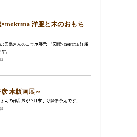
mokuma 洋服と木のおもち
鑑さんのコラボ展示 『図鑑×mokuma 洋服
ます。 …
情報
彦 木版画展～
さんの作品展が 7月末より開催予定です。 …
情報