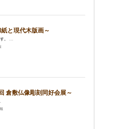
和紙と現代木版画～
す。 …
報
回 倉敷仏像彫刻同好会展～
…
情報