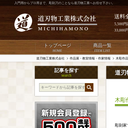
入門用からプロ用まで、彫刻刀のことなら道刃物工業へお任せ下さい。
送料
5,50
33,0
トップページ
商品一覧
HOME
ITEM LIST
道刃物工業株式会社
作品展・教室情報・作家情報
木彫作
記事を探す
道刃
search
木彫
彫刻家