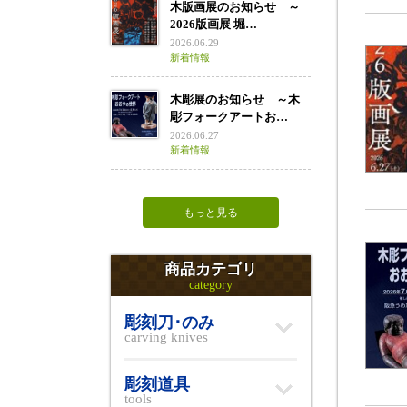
木版画展のお知らせ ～
2026版画展 堀…
2026.06.29
新着情報
木彫展のお知らせ ～木
彫フォークアートお…
2026.06.27
新着情報
もっと見る
商品カテゴリ
category
彫刻刀･のみ
carving knives
彫刻道具
tools