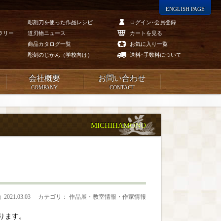
ENGLISH PAGE
彫刻刀を使った作品レシピ
ログイン･会員登録
ラリー
道刃物ニュース
カートを見る
商品カタログ一覧
お気に入り一覧
彫刻のじかん（学校向け）
送料･手数料について
会社概要
お問い合わせ
COMPANY
CONTACT
MICHIHAMONO
2021.03.03
カテゴリ： 作品展・教室情報・作家情報
ります。