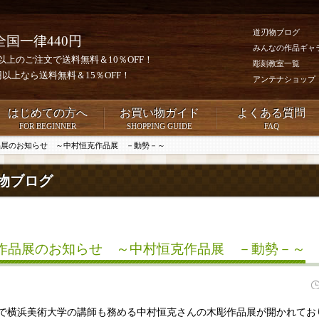
道刃物ブログ
全国一律440円
みんなの作品ギャ
0円以上のご注文で送料無料＆10％OFF！
彫刻教室一覧
00円以上なら送料無料＆15％OFF！
アンテナショップ
はじめての方へ
お買い物ガイド
よくある質問
FOR BEGINNER
SHOPPING GUIDE
FAQ
品展のお知らせ ～中村恒克作品展 －動勢－～
物ブログ
作品展のお知らせ ～中村恒克作品展 －動勢－～
で横浜美術大学の講師も務める中村恒克さんの木彫作品展が開かれてお