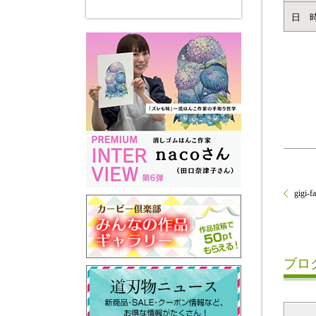
日 
gigi-fa
ブロ