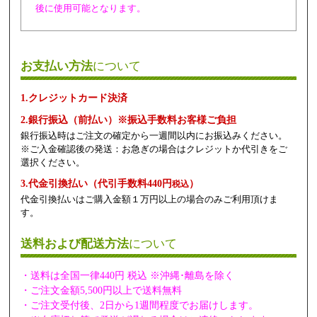
後に使用可能となります。
お支払い方法
について
1.クレジットカード決済
2.銀行振込（前払い）※振込手数料お客様ご負担
銀行振込時はご注文の確定から一週間以内にお振込みください。
※ご入金確認後の発送：お急ぎの場合はクレジットか代引きをご
選択ください。
3.代金引換払い（代引手数料440円
）
税込
代金引換払いはご購入金額１万円以上の場合のみご利用頂けま
す。
送料および配送方法
について
・送料は全国一律440円 税込 ※沖縄･離島を除く
・ご注文金額5,500円以上で送料無料
・ご注文受付後、2日から1週間程度でお届けします。