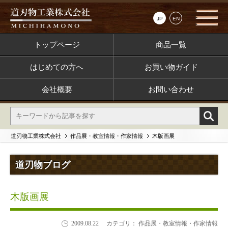
JP
EN
トップページ
商品一覧
はじめての方へ
お買い物ガイド
会社概要
お問い合わせ
道刃物工業株式会社
作品展・教室情報・作家情報
木版画展
道刃物ブログ
木版画展
2009.08.22
カテゴリ： 作品展・教室情報・作家情報