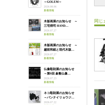
～GOLEM～
2026.08.06
新着情報
同じ
木版画展のお知らせ ～
三宅得司 HAND…
2026.07.27
新着情報
木版画展のお知らせ ～
越前和紙と現代木版…
2026.07.27
新着情報
仏像彫刻展のお知らせ
～第9回 倉敷仏像…
2026.07.23
新着情報
ネコ彫刻展のお知らせ
～バンナイリョウジ…
2026.07.22