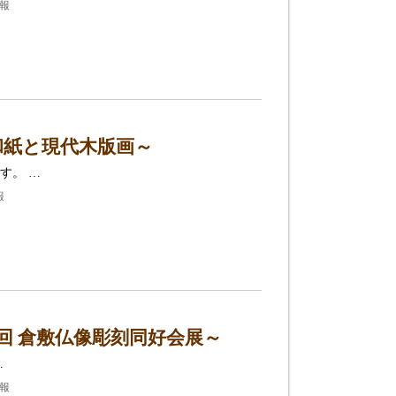
情報
和紙と現代木版画～
す。 …
報
回 倉敷仏像彫刻同好会展～
…
情報