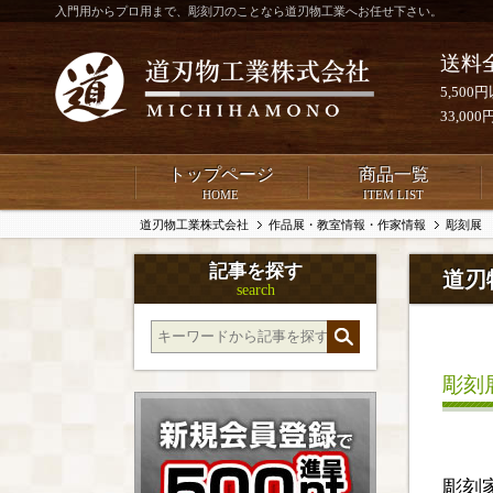
入門用からプロ用まで、彫刻刀のことなら道刃物工業へお任せ下さい。
送料
5,50
33,0
トップページ
商品一覧
HOME
ITEM LIST
道刃物工業株式会社
作品展・教室情報・作家情報
彫刻展
記事を探す
道刃
search
彫刻
彫刻