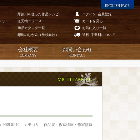
ENGLISH PAGE
彫刻刀を使った作品レシピ
ログイン･会員登録
ラリー
道刃物ニュース
カートを見る
商品カタログ一覧
お気に入り一覧
彫刻のじかん（学校向け）
送料･手数料について
会社概要
お問い合わせ
COMPANY
CONTACT
MICHIHAMONO
2009.02.16
カテゴリ： 作品展・教室情報・作家情報