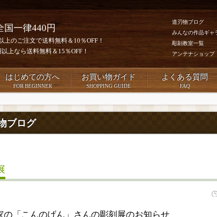
道刃物ブログ
全国一律440円
みんなの作品ギャ
0円以上のご注文で送料無料＆10％OFF！
彫刻教室一覧
00円以上なら送料無料＆15％OFF！
アンテナショップ
はじめての方へ
お買い物ガイド
よくある質問
FOR BEGINNER
SHOPPING GUIDE
FAQ
物ブログ
展
家の「こんのげん」さんの彫刻展のお知らせ