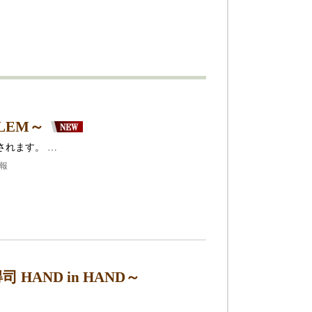
LEM～
されます。 …
情報
AND in HAND～