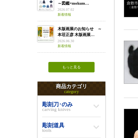
～図鑑×mokum…
2026.07.02
新着情報
木版画展のお知らせ ～
本荘正彦 木版画展…
2026.06.30
新着情報
もっと見る
商品カテゴリ
category
彫刻刀･のみ
carving knives
彫刻道具
tools