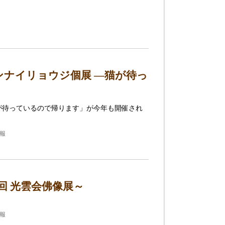
ナイリョウジ個展 ―猫が待っ
が待っているので帰ります」が今年も開催され
情報
回 光雲会佛像展～
情報