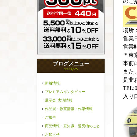
のご
場所
営業
営業時
＊東
事前
ブログメニュー
category
また
是非
新着情報
TEL:0
プレミアムインタビュー
入り
展示会･実演情報
作品展・教室情報・作家情報
ご報告
商品情報・豆知識・道刃物のこと
お知らせ