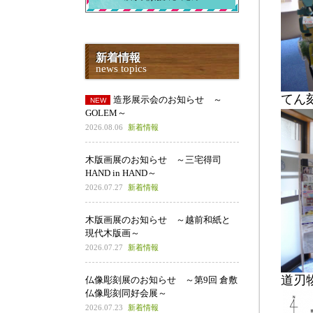
新着情報
news topics
てん
造形展示会のお知らせ ～
GOLEM～
2026.08.06
新着情報
木版画展のお知らせ ～三宅得司
HAND in HAND～
2026.07.27
新着情報
木版画展のお知らせ ～越前和紙と
現代木版画～
2026.07.27
新着情報
道刃
仏像彫刻展のお知らせ ～第9回 倉敷
仏像彫刻同好会展～
2026.07.23
新着情報