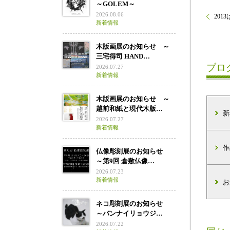
～GOLEM～
2026.08.06
2013
新着情報
木版画展のお知らせ ～
三宅得司 HAND…
ブロ
2026.07.27
新着情報
木版画展のお知らせ ～
越前和紙と現代木版…
新
2026.07.27
新着情報
作
仏像彫刻展のお知らせ
～第9回 倉敷仏像…
2026.07.23
新着情報
お
ネコ彫刻展のお知らせ
～バンナイリョウジ…
2026.07.22