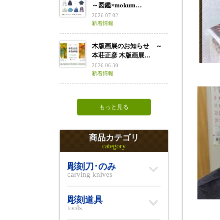
～図鑑×mokum…
2026.07.02
新着情報
木版画展のお知らせ ～
本荘正彦 木版画展…
2026.06.30
新着情報
もっと見る
商品カテゴリ
category
彫刻刀･のみ
carving knives
彫刻道具
tools