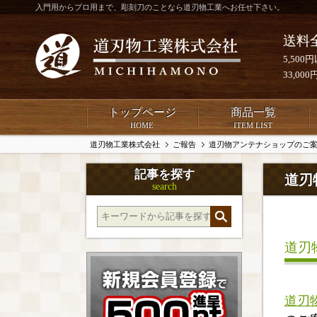
入門用からプロ用まで、彫刻刀のことなら道刃物工業へお任せ下さい。
送料
5,50
33,0
トップページ
商品一覧
HOME
ITEM LIST
道刃物工業株式会社
ご報告
道刃物アンテナショップのご
記事を探す
道刃
search
道刃
道刃