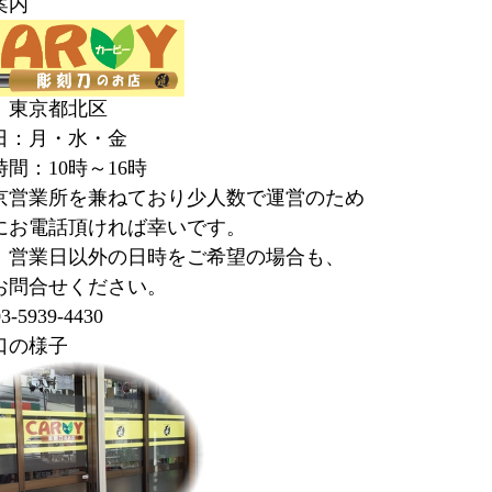
案内
：東京都北区
日：月・水・金
間：10時～16時
京営業所を兼ねており少人数で運営のため
にお電話頂ければ幸いです。
、営業日以外の日時をご希望の場合も、
お問合せください。
3-5939-4430
口の様子