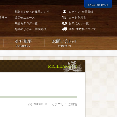
ENGLISH PAGE
彫刻刀を使った作品レシピ
ログイン･会員登録
ラリー
道刃物ニュース
カートを見る
商品カタログ一覧
お気に入り一覧
彫刻のじかん（学校向け）
送料･手数料について
会社概要
お問い合わせ
COMPANY
CONTACT
MICHIHAMONO
2013.01.11
カテゴリ： ご報告