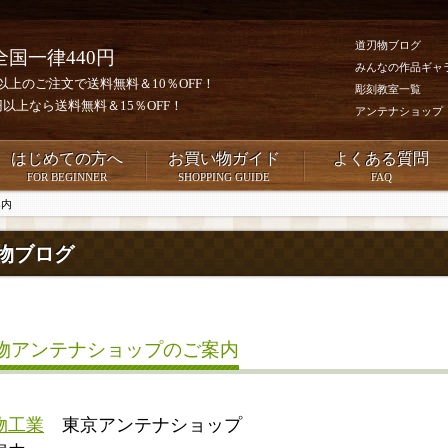
道刃物ブログ
全国一律440円
みんなの作品ギャ
0円以上のご注文で送料無料＆10％OFF！
彫刻教室一覧
00円以上なら送料無料＆15％OFF！
アンテナショップ
はじめての方へ
お買い物ガイド
よくある質問
FOR BEGINNER
SHOPPING GUIDE
FAQ
案内
物ブログ
物アンテナショップのご案内
物工業
東京アンテナショップ