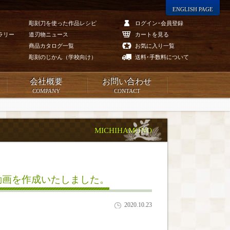
ENGLISH PAGE
彫刻刀を使った作品レシピ
ログイン･会員登録
ラリー
道刃物ニュース
カートを見る
商品カタログ一覧
お気に入り一覧
彫刻のじかん（学校向け）
送料･手数料について
会社概要
お問い合わせ
COMPANY
CONTACT
MICHIHAMONO
ボ動画を作成いたしました。
2020.10.23