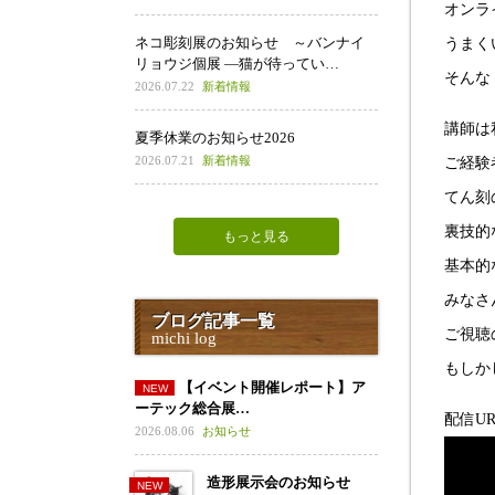
オンラ
ネコ彫刻展のお知らせ ～バンナイ
うまく
リョウジ個展 ―猫が待ってい…
そんな
2026.07.22
新着情報
講師は
夏季休業のお知らせ2026
2026.07.21
新着情報
ご経験
てん刻
裏技的
もっと見る
基本的
みなさ
ブログ記事一覧
ご視聴
michi log
もしか
【イベント開催レポート】ア
ーテック総合展…
配信U
2026.08.06
お知らせ
造形展示会のお知らせ