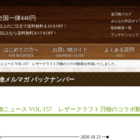
道刃物ブログ
全国一律440円
みんなの作品ギャ
0円以上のご注文で送料無料＆10％OFF！
彫刻教室一覧
00円以上なら送料無料＆15％OFF！
アンテナショップ
はじめての方へ
お買い物ガイド
よくある質問
FOR BEGINNER
SHOPPING GUIDE
FAQ
ニュース VOL.157 レザークラフト刃物のコラボ動画を作成いたしました。
物メルマガ バックナンバー
物ニュース VOL.157 レザークラフト刃物のコラ
□□━━━━━━━━━━━━━━━━━━ 2020.10.23 ━■