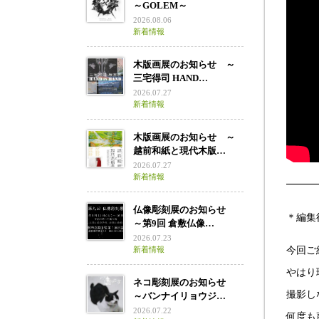
～GOLEM～
2026.08.06
新着情報
木版画展のお知らせ ～
三宅得司 HAND…
2026.07.27
新着情報
木版画展のお知らせ ～
越前和紙と現代木版…
2026.07.27
新着情報
━━━
仏像彫刻展のお知らせ
＊編集
～第9回 倉敷仏像…
2026.07.23
新着情報
今回ご紹
やはり
ネコ彫刻展のお知らせ
撮影し
～バンナイリョウジ…
2026.07.22
何度も