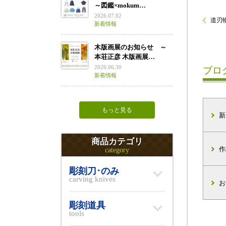
～図鑑×mokum…
2026.07.02
道刃物
新着情報
木版画展のお知らせ ～
本荘正彦 木版画展…
2026.06.30
ブロ
新着情報
もっと見る
新
商品カテゴリ
作
category
彫刻刀･のみ
carving knives
お
彫刻道具
tools