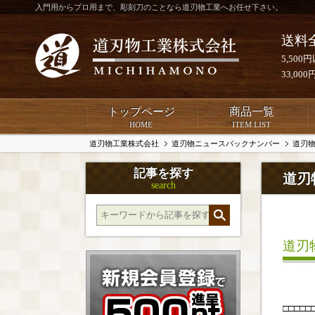
入門用からプロ用まで、彫刻刀のことなら道刃物工業へお任せ下さい。
送料
5,50
33,0
トップページ
商品一覧
HOME
ITEM LIST
道刃物工業株式会社
道刃物ニュースバックナンバー
道刃物
記事を探す
道刃
search
道刃
□□□□