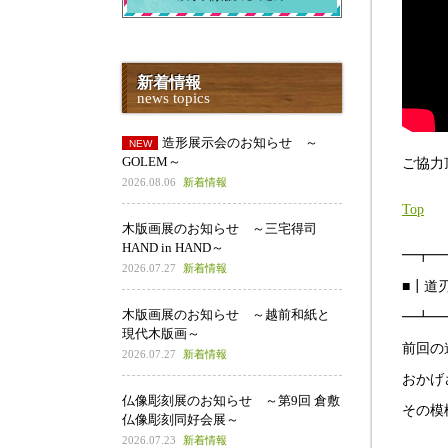
新着情報
news topics
造形展示会のお知らせ ～
GOLEM～
ご協力頂
2026.08.06
新着情報
Top
木版画展のお知らせ ～三宅得司
HAND in HAND～
━┳━
2026.07.27
新着情報
■┃道
木版画展のお知らせ ～越前和紙と
━┻━
現代木版画～
前回の
2026.07.27
新着情報
おかげ
仏像彫刻展のお知らせ ～第9回 倉敷
その模
仏像彫刻同好会展～
2026.07.23
新着情報