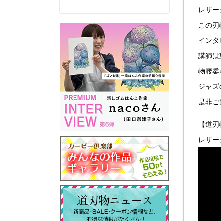
レザー
この刃
インタ
講師は東
物腰柔
ジャズ
是非ご
【道刃
レザーク