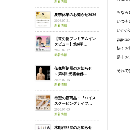
新着情報
ちなみ
夏季休業のお知らせ2026
2026.07.21
いつも
新着情報
いかが
【道刃物プレミアムイン
gigi
タビュー】第6弾 …
快くお
2026.07.17
新着情報
是非お
仏像彫刻展のお知らせ
それで
～第6回 光雲会佛…
2026.07.15
新着情報
待望の新商品・『ハイス
スクーピングナイフ…
2026.07.03
新着情報
木彫作品展のお知らせ