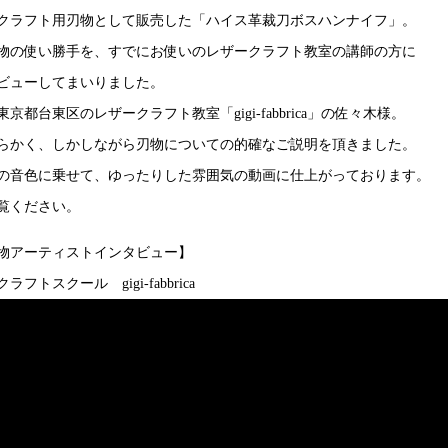
クラフト用刃物として販売した「ハイス革裁刀ボスハンナイフ」。
物の使い勝手を、すでにお使いのレザークラフト教室の講師の方に
ビューしてまいりました。
京都台東区のレザークラフト教室「gigi-fabbrica」の佐々木様。
らかく、しかしながら刃物についての的確なご説明を頂きました。
の音色に乗せて、ゆったりした雰囲気の動画に仕上がっております。
覧ください。
物アーティストインタビュー】
ラフトスクール gigi-fabbrica