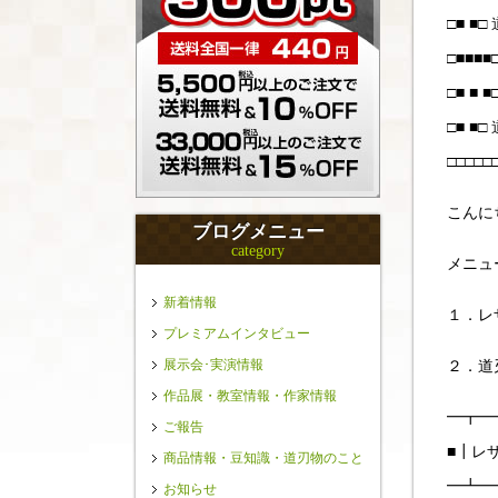
□■ ■
□■■
□■ ■ ■□
□■ ■
□□□
こんに
ブログメニュー
category
メニュ
新着情報
１．レ
プレミアムインタビュー
展示会･実演情報
２．道
作品展・教室情報・作家情報
━┳━
ご報告
■┃レ
商品情報・豆知識・道刃物のこと
━┻━
お知らせ