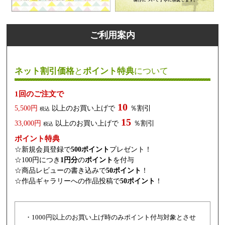
ご利用案内
ネット割引価格
と
ポイント特典
について
1回のご注文で
10
5,500円
以上のお買い上げで
％割引
税込
15
33,000円
以上のお買い上げで
％割引
税込
ポイント特典
☆新規会員登録で
500ポイント
プレゼント！
☆100円につき
1円分
の
ポイント
を付与
☆商品レビューの書き込みで
50ポイント
！
☆作品ギャラリーへの作品投稿で
50ポイント
！
・1000円以上のお買い上げ時のみポイント付与対象とさせ