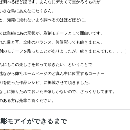
ば調べるほど謎です。あんなにデカくて重かろうものが
小さな島にあんなにたくさん。
と、知識に溺れないよう調べるのはほどほどに。
ては単純にあの形状が、彫刻モチーフとして面白いです。
れた目と耳、全体のバランス。何個彫っても飽きません。
別のモチーフを彫ったことがありましたが、続きませんでした。。。）
んにもこの楽しさを知って頂きたい、ということで
越ながら弊社ホームページのど真ん中に位置するコーナー
刀を使った作品レシピ」に掲載させて頂きました。
なしに撮りためておいた画像しかないので、ざっくりしてます。
のある方は是非ご覧ください。