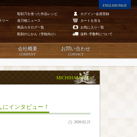
ENGLISH PAGE
彫刻刀を使った作品レシピ
ログイン･会員登録
ラリー
道刃物ニュース
カートを見る
商品カタログ一覧
お気に入り一覧
彫刻のじかん（学校向け）
送料･手数料について
会社概要
お問い合わせ
COMPANY
CONTACT
MICHIHAMONO
さんにインタビュー！
2020.02.21