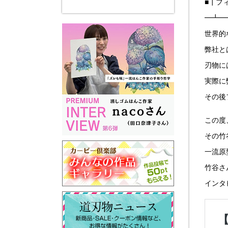
■┃フ
━┻━
世界的
弊社と
刃物に
実際に
その後
この度
その竹
一流原
竹谷さ
インタ