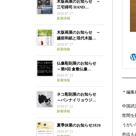
木版画展のお知らせ ～
三宅得司 HAND…
2026.07.27
新着情報
木版画展のお知らせ ～
越前和紙と現代木版…
2026.07.27
新着情報
仏像彫刻展のお知らせ
～第9回 倉敷仏像…
2026.07.23
━━━
新着情報
＊編集
ネコ彫刻展のお知らせ
～バンナイリョウジ…
中国武
2026.07.22
新着情報
世間を
うがい
夏季休業のお知らせ2026
2026.07.21
外出も