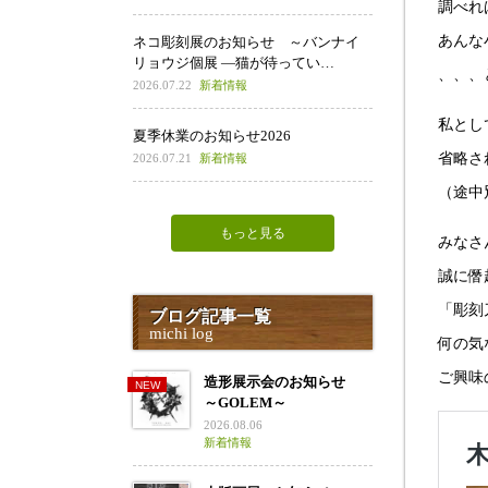
調べれ
あんな
ネコ彫刻展のお知らせ ～バンナイ
リョウジ個展 ―猫が待ってい…
、、、
2026.07.22
新着情報
私とし
夏季休業のお知らせ2026
省略さ
2026.07.21
新着情報
（途中
もっと見る
みなさ
誠に僭
「彫刻
ブログ記事一覧
michi log
何の気
ご興味
造形展示会のお知らせ
～GOLEM～
2026.08.06
新着情報