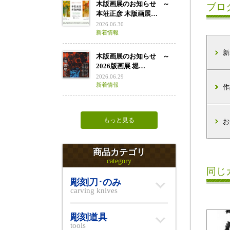
木版画展のお知らせ ～
ブロ
本荘正彦 木版画展…
2026.06.30
新着情報
新
木版画展のお知らせ ～
2026版画展 堀…
2026.06.29
新着情報
作
もっと見る
お
商品カテゴリ
category
同じ
彫刻刀･のみ
carving knives
彫刻道具
tools