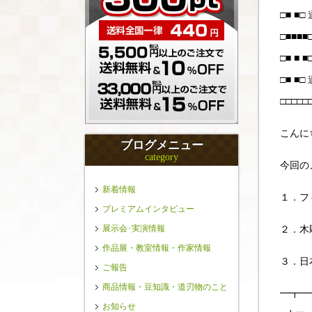
□■ ■
□■■
□■ ■ ■□
□■ ■
□□□
こんに
ブログメニュー
category
今回の
新着情報
１．フ
プレミアムインタビュー
展示会･実演情報
２．木
作品展・教室情報・作家情報
３．日
ご報告
商品情報・豆知識・道刃物のこと
━┳━
お知らせ