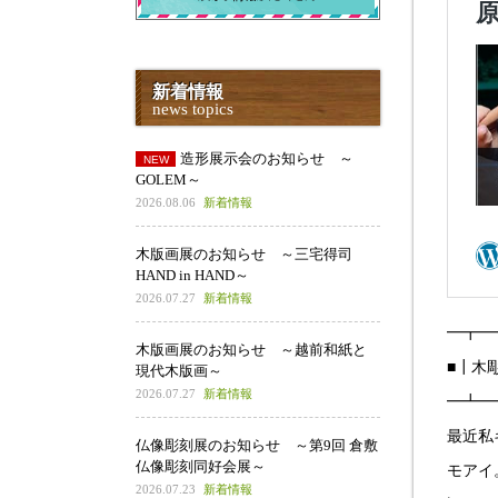
新着情報
news topics
造形展示会のお知らせ ～
GOLEM～
2026.08.06
新着情報
木版画展のお知らせ ～三宅得司
HAND in HAND～
2026.07.27
新着情報
━┳━
木版画展のお知らせ ～越前和紙と
■┃木
現代木版画～
2026.07.27
新着情報
━┻━
最近私
仏像彫刻展のお知らせ ～第9回 倉敷
仏像彫刻同好会展～
モアイ
2026.07.23
新着情報