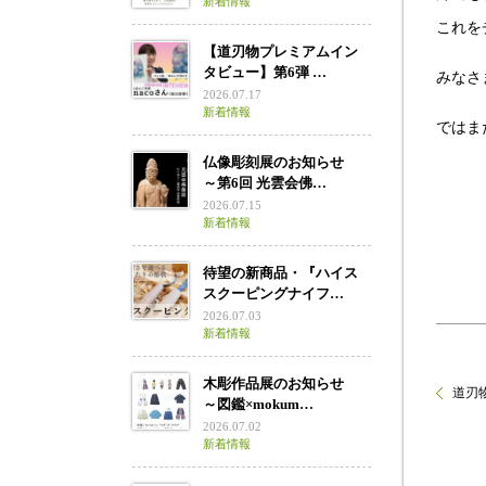
新着情報
これを
【道刃物プレミアムイン
タビュー】第6弾 …
みなさ
2026.07.17
新着情報
ではま
仏像彫刻展のお知らせ
～第6回 光雲会佛…
2026.07.15
新着情報
待望の新商品・『ハイス
スクーピングナイフ…
2026.07.03
新着情報
木彫作品展のお知らせ
道刃物
～図鑑×mokum…
2026.07.02
新着情報