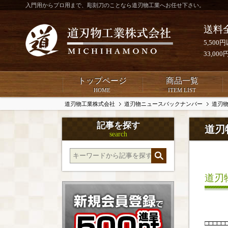
入門用からプロ用まで、彫刻刀のことなら道刃物工業へお任せ下さい。
送料
5,50
33,0
トップページ
商品一覧
HOME
ITEM LIST
道刃物工業株式会社
道刃物ニュースバックナンバー
道刃物
記事を探す
道刃
search
道刃
□□□□