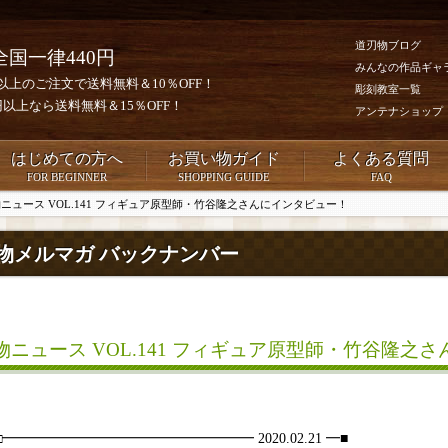
道刃物ブログ
全国一律440円
みんなの作品ギャ
0円以上のご注文で送料無料＆10％OFF！
彫刻教室一覧
00円以上なら送料無料＆15％OFF！
アンテナショップ
はじめての方へ
お買い物ガイド
よくある質問
FOR BEGINNER
SHOPPING GUIDE
FAQ
ニュース VOL.141 フィギュア原型師・竹谷隆之さんにインタビュー！
物メルマガ バックナンバー
物ニュース VOL.141 フィギュア原型師・竹谷隆之
□□━━━━━━━━━━━━━━━━━━ 2020.02.21 ━■