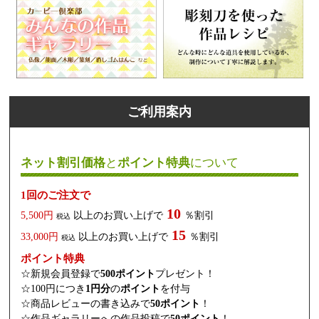
ご利用案内
ネット割引価格
と
ポイント特典
について
1回のご注文で
10
5,500円
以上のお買い上げで
％割引
税込
15
33,000円
以上のお買い上げで
％割引
税込
ポイント特典
☆新規会員登録で
500ポイント
プレゼント！
☆100円につき
1円分
の
ポイント
を付与
☆商品レビューの書き込みで
50ポイント
！
☆作品ギャラリーへの作品投稿で
50ポイント
！