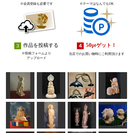
※会員登録も必要です
※テーマはなんでもOK
50
作品を投稿する
pt
ゲット！
※投稿フォームより
当店でのお買い物時にご利用頂けます
アップロード
中宮寺 弥勒
ホエールテー
バステト
菩薩半跏像
ルネックレス
童文殊
ちゅうさん
正念
wavers design
Issay