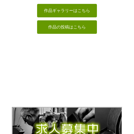
弥勒菩薩
聖観音菩薩
上半身像
握手＆開き手
まあちゃん
まあちゃん
ta-chann
サイダー
作品ギャラリーはこちら
作品の投稿はこちら