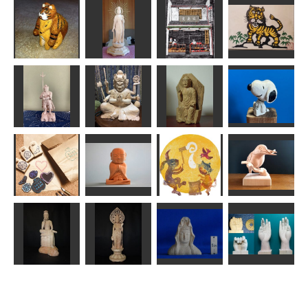
阿弥陀如来立
わらべ風神雷
達磨大師
像(東)
観音様
神
夢民村HAMA
ノブサン
sigesama
kiyonk
木版画 伏見
虎の威を借る
稲荷門前 宝
年賀状「寅」2
狐
瑠璃観音菩薩
玉堂
道刃物★所蔵参考
のりお
きいろちゃん
てのひら
作品
迷企羅大将
馬頭観音
釈迦如来倚像
スヌーピー
みっちゃん
なんぺい
ちゅうさん
MINI
手作りお菓子
お裾分けはん
こ タグはん
ちいさまおじ
こ他
ぞうさま
ずれちゃった
かわせみ
mikanko
合之内 麻呂
すずめようこ
Ｎ(エヌ)
大船白衣観音