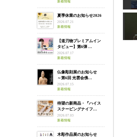
新着情報
六
夏季休業のお知らせ2026
2026.07.21
新着情報
宮
【道刃物プレミアムイン
タビュー】第6弾 …
2026.07.17
新着情報
仏像彫刻展のお知らせ
～第6回 光雲会佛…
2026.07.15
新着情報
待望の新商品・『ハイス
スクーピングナイフ…
2026.07.03
新着情報
木彫作品展のお知らせ