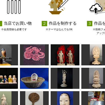
当店でお買い物
作品を制作する
作品
※会員登録も必要です
※テーマはなんでもOK
※投稿フ
アップ
ウゲンボウ
タコちゃん
不動明王
聖観音座像
MINI
すずめようこ
はぐれ庵
彫マサ