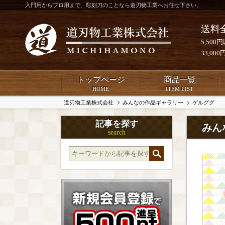
入門用からプロ用まで、彫刻刀のことなら道刃物工業へお任せ下さい。
送料
5,50
33,0
トップページ
商品一覧
HOME
ITEM LIST
道刃物工業株式会社
みんなの作品ギャラリー
ゲルググ
記事を探す
みん
search