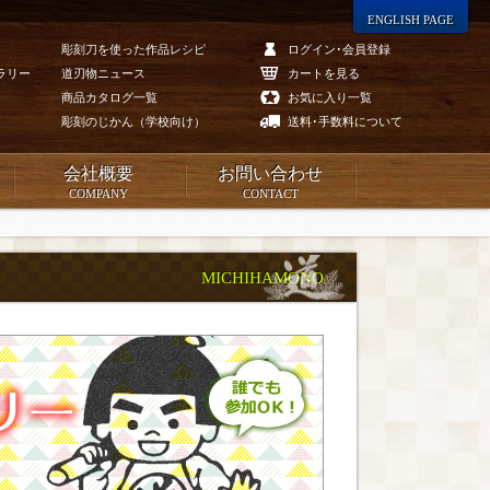
ENGLISH PAGE
彫刻刀を使った作品レシピ
ログイン･会員登録
ラリー
道刃物ニュース
カートを見る
商品カタログ一覧
お気に入り一覧
彫刻のじかん（学校向け）
送料･手数料について
会社概要
お問い合わせ
COMPANY
CONTACT
MICHIHAMONO