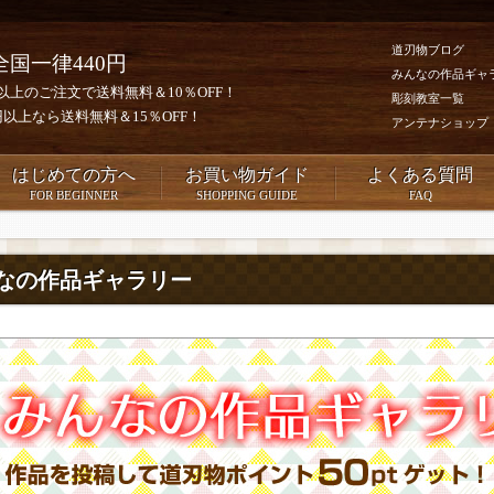
道刃物ブログ
全国一律440円
みんなの作品ギャ
0円以上のご注文で送料無料＆10％OFF！
彫刻教室一覧
00円以上なら送料無料＆15％OFF！
アンテナショップ
はじめての方へ
お買い物ガイド
よくある質問
FOR BEGINNER
SHOPPING GUIDE
FAQ
なの作品ギャラリー