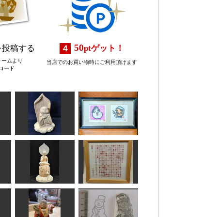
50
を投稿する
pt
ゲット！
ォームより
当店でのお買い物時にご利用頂けます
ロード
「おかめ」と「ひょ
夢地蔵
っとこ」
俊造
IKA,Create.
中宮寺 弥勒菩薩半