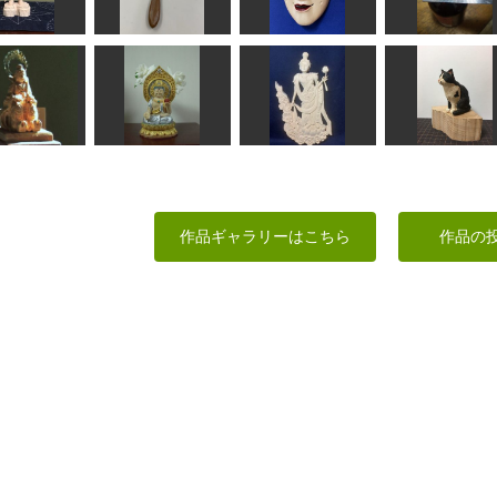
地蔵菩薩
かのん宝箱
地蔵菩薩像
大日如来坐像
kiyonk
kiyonk
まあちゃん
正念
毘羅大将
木彫鏡
増髪
グリコのおまけ
みっちゃん
みぽりん
msuganuma
たかはる
座った猫（黒白
吉祥天女
虚空蔵菩薩坐像
雲中観音菩薩
ワレ）
作品ギャラリーはこちら
作品の
sigesama
ちゅうさん
俊造
波間