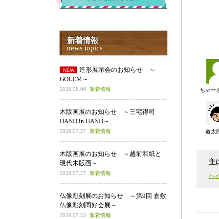
新着情報
news topics
造形展示会のお知らせ ～
GOLEM～
2026.08.06
新着情報
ちゃー
木版画展のお知らせ ～三宅得司
HAND in HAND～
2026.07.27
新着情報
道太
木版画展のお知らせ ～越前和紙と
主
現代木版画～
2026.07.27
新着情報
ハ
仏像彫刻展のお知らせ ～第9回 倉敷
仏像彫刻同好会展～
2026.07.23
新着情報