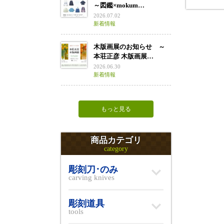
～図鑑×mokum…
2026.07.02
新着情報
木版画展のお知らせ ～
本荘正彦 木版画展…
2026.06.30
新着情報
もっと見る
商品カテゴリ
category
彫刻刀･のみ
carving knives
彫刻道具
tools