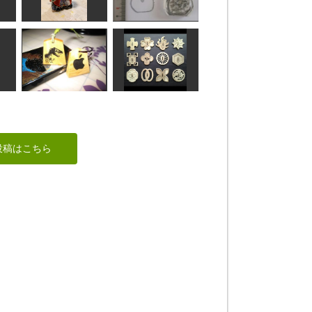
跏像
般若心経
正念
英
の舟
布袋三番叟
スノーマン
美彩
アナ
ハチ
『鬼滅の刃』の鍔
絵駒
（つば）
投稿はこちら
RinRin
ken