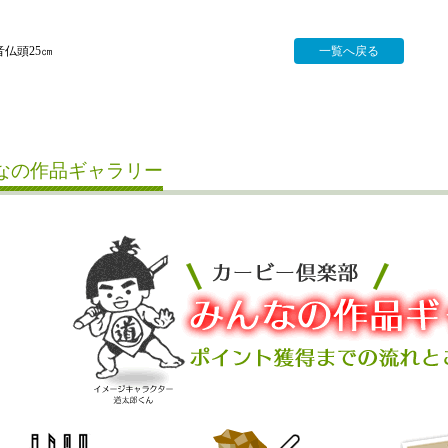
音仏頭25㎝
一覧へ戻る
なの作品ギャラリー