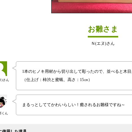
お雛さま
Ｎ(エヌ)さん
1本のヒノキ用材から切り出して彫ったので、並べると木
（仕上げ：柿渋と蜜蝋、高さ：15㎝）
ヌ)さん
まるっとしててかわいらしい！癒されるお雛様ですね～
郎くん
に使用した道具