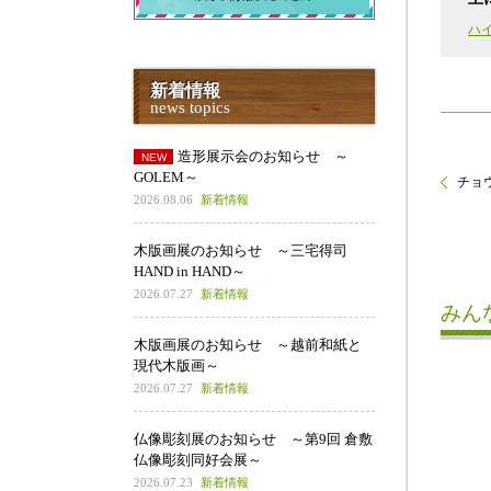
ハ
新着情報
news topics
造形展示会のお知らせ ～
GOLEM～
チョウ
2026.08.06
新着情報
木版画展のお知らせ ～三宅得司
HAND in HAND～
2026.07.27
新着情報
みん
木版画展のお知らせ ～越前和紙と
現代木版画～
2026.07.27
新着情報
仏像彫刻展のお知らせ ～第9回 倉敷
仏像彫刻同好会展～
2026.07.23
新着情報