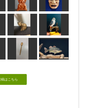
ver
阿弥陀如来
握手＆開き手
shadow
サイダー
不動明王
橋姫
合之内 麻呂
面打ち次元
チョウゲンボウ（長
横を向いた猫
元坊）
波間
MINI
竹スプーン
ブラックバス
投稿はこちら
だーやま
MINI