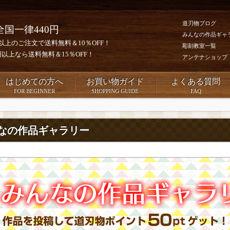
道刃物ブログ
全国一律440円
みんなの作品ギャ
0円以上のご注文で送料無料＆10％OFF！
彫刻教室一覧
00円以上なら送料無料＆15％OFF！
アンテナショップ
はじめての方へ
お買い物ガイド
よくある質問
FOR BEGINNER
SHOPPING GUIDE
FAQ
なの作品ギャラリー