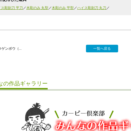
イス彫刻刀 平刀
木彫のみ 丸型
木彫のみ 平型
ハイス彫刻刀 丸刀
ゲンボウ（...
一覧へ戻る
なの作品ギャラリー