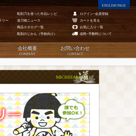
ENGLISH PAGE
彫刻刀を使った作品レシピ
ログイン･会員登録
ラリー
道刃物ニュース
カートを見る
商品カタログ一覧
お気に入り一覧
彫刻のじかん（学校向け）
送料･手数料について
会社概要
お問い合わせ
COMPANY
CONTACT
MICHIHAMONO