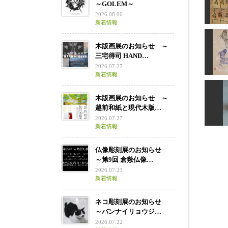
やんち
～GOLEM～
2026.08.06
新着情報
木版画展のお知らせ ～
三宅得司 HAND…
2026.07.27
新着情報
木版画展のお知らせ ～
越前和紙と現代木版…
g
2026.07.27
新着情報
仏像彫刻展のお知らせ
～第9回 倉敷仏像…
2026.07.23
新着情報
ネコ彫刻展のお知らせ
～バンナイリョウジ…
2026.07.22