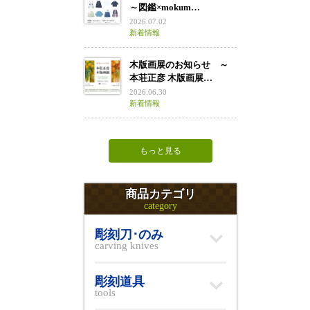
～図鑑×mokum…
2026.07.02
新着情報
木版画展のお知らせ ～
本荘正彦 木版画展…
2026.06.30
新着情報
もっと見る
商品カテゴリ
category
彫刻刀･のみ
carving knives
彫刻道具
tools