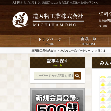
入門用からプロ用まで、彫刻刀のことなら道刃物工業へお任せ下さい。
送料
5,50
33,0
トップページ
商品一覧
HOME
ITEM LIST
道刃物工業株式会社
みんなの作品ギャラリー
お雛さま
記事を探す
みん
search