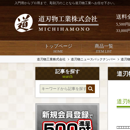
入門用からプロ用まで、彫刻刀のことなら道刃物工業へお任せ下さい。
送料
5,50
33,0
トップページ
商品一覧
HOME
ITEM LIST
道刃物工業株式会社
道刃物ニュースバックナンバー
道刃物
記事を探す
道刃
search
道刃
□□□□