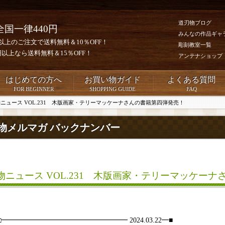
道刃物ブログ
全国一律440円
みんなの作品ギャ
0円以上のご注文で送料無料＆10％OFF！
彫刻教室一覧
00円以上なら送料無料＆15％OFF！
アンテナショップ
はじめての方へ
お買い物ガイド
よくある質問
FOR BEGINNER
SHOPPING GUIDE
FAQ
ニュース VOL.231 木版画家・テリーマッケーナさんの書籍第四弾発売！
物メルマガ バックナンバー
物ニュース VOL.231 木版画家・テリーマッケー
□□━━━━━━━━━━━━━━━━━━ 2024.03.22━■