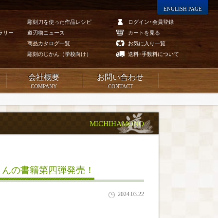
ENGLISH PAGE
彫刻刀を使った作品レシピ
ログイン･会員登録
ラリー
道刃物ニュース
カートを見る
商品カタログ一覧
お気に入り一覧
彫刻のじかん（学校向け）
送料･手数料について
会社概要
お問い合わせ
COMPANY
CONTACT
MICHIHAMONO
ナさんの書籍第四弾発売！
2024.03.22