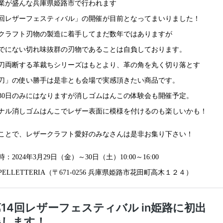
業が盛んな兵庫県姫路市で行われます
4回レザーフェスティバル」の開催が目前となってまいりました！
クラフト刃物の製造に着手してまだ数年ではありますが
でにない切れ味抜群の刃物であることは自負しております。
刀両断する革裁ちシリーズはもとより、革の角を丸く切り落とす
刀」の使い勝手は是非とも会場で実感頂きたい商品です。
30日のみにはなりますが消しゴムはんこの体験会も開催予定。
ナル消しゴムはんこでレザー表面に模様を付けるのも楽しいかも！
ことで、レザークラフト愛好のみなさんは是非お集り下さい！
：2024年3月29日（金）～30日（土）10:00～16:00
ELLETTERIA（〒671-0256 兵庫県姫路市花田町高木１２４）