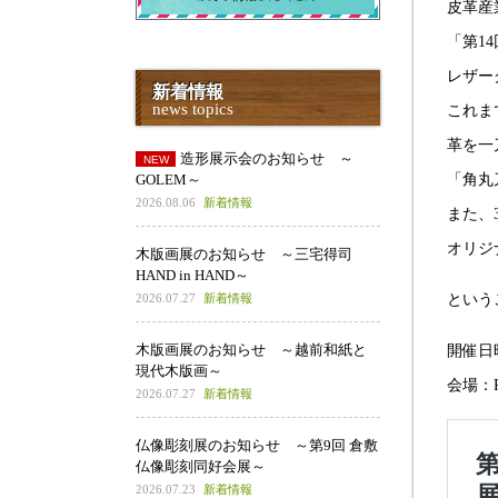
皮革産
「第1
レザー
新着情報
news topics
これま
革を一
造形展示会のお知らせ ～
GOLEM～
「角丸
2026.08.06
新着情報
また、
オリジ
木版画展のお知らせ ～三宅得司
HAND in HAND～
2026.07.27
新着情報
という
木版画展のお知らせ ～越前和紙と
開催日時
現代木版画～
会場：P
2026.07.27
新着情報
仏像彫刻展のお知らせ ～第9回 倉敷
仏像彫刻同好会展～
2026.07.23
新着情報