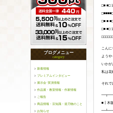
□■ ■
□■■
□■ ■ ■□
□■ ■
□□□
こんに
ブログメニュー
ようや
category
いかが
新着情報
私は花
プレミアムインタビュー
展示会･実演情報
それで
作品展・教室情報・作家情報
━┳━
ご報告
■┃木
商品情報・豆知識・道刃物のこと
━┻━
お知らせ