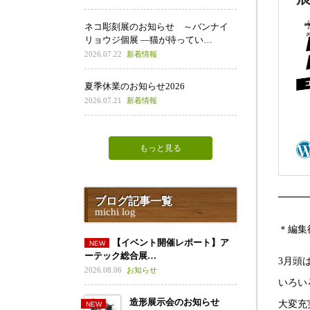
ネコ彫刻展のお知らせ ～バンナイ
リョウジ個展 ―猫が待ってい…
2026.07.22
新着情報
夏季休業のお知らせ2026
2026.07.21
新着情報
もっと見る
━━━
ブログ記事一覧
michi log
＊編集
【イベント開催レポート】ア
ーテック総合展…
3月頭
2026.08.06
お知らせ
いろい
造形展示会のお知らせ
大変充