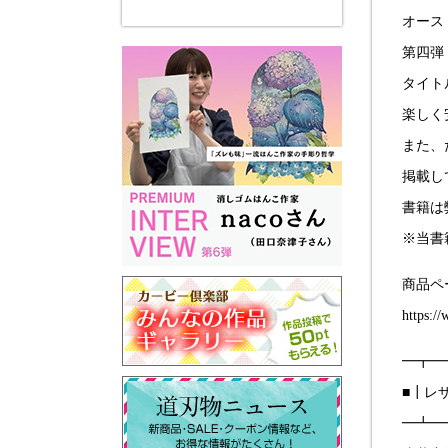
オース
第四弾「
タイト
楽しく
また、
掲載し
書籍は
※当書
商品ペ
https:/
━┳━
■┃レ
━┻━