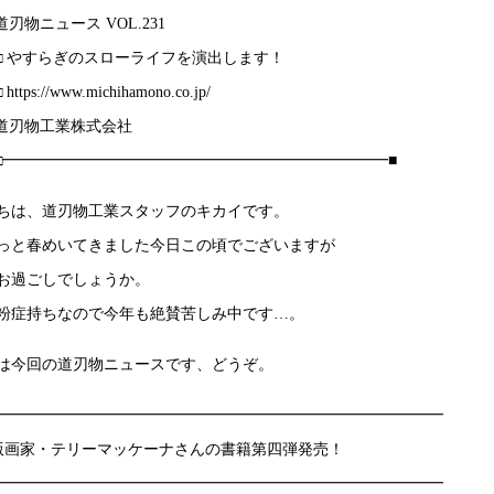
□ 道刃物ニュース VOL.231
■■□ やすらぎのスローライフを演出します！
 https://www.michihamono.co.jp/
□ 道刃物工業株式会社
□□□━━━━━━━━━━━━━━━━━━━━━━━━━■
ちは、道刃物工業スタッフのキカイです。
っと春めいてきました今日この頃でございますが
お過ごしでしょうか。
粉症持ちなので今年も絶賛苦しみ中です…。
は今回の道刃物ニュースです、どうぞ。
━━━━━━━━━━━━━━━━━━━━━━━━━━━━━
版画家・テリーマッケーナさんの書籍第四弾発売！
━━━━━━━━━━━━━━━━━━━━━━━━━━━━━