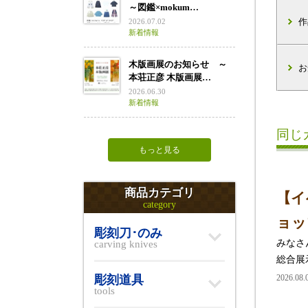
～図鑑×mokum…
作
2026.07.02
新着情報
木版画展のお知らせ ～
お
本荘正彦 木版画展…
2026.06.30
新着情報
同じ
もっと見る
商品カテゴリ
【イ
category
ョッ
彫刻刀･のみ
みなさ
carving knives
総合展示
彫刻道具
2026.08
tools