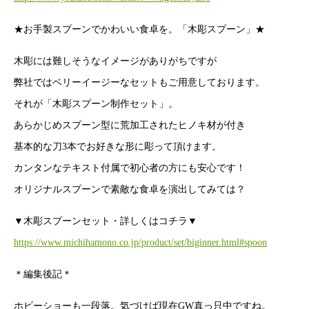
★お手製スプーンでかわいい食卓を。「木彫スプーン」★
木彫には難しそうなイメージがありがちですが
弊社ではベリーイージーなセットもご用意しております。
それが「木彫スプーン制作セット」。
あらかじめスプーン型に荒加工されたヒノキ材が付き
基本的な刀3本でお好きな形に彫って頂けます。
カンタンなテキスト付属で初心者の方にも安心です！
オリジナルスプーンで素敵な食卓を演出してみては？
▼木彫スプーンセット・詳しくはコチラ▼
https://www.michihamono.co.jp/product/set/biginner.html#spoon
＊編集後記＊
ホビーショーも一段落。気づけば現在GW真っ只中ですね。