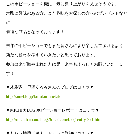
このホビーショーを機に一気に盛り上がりを見せそうです。
木彫に興味のある方、また趣味をお探しの方へのプレゼントなど
に
最適な商品となっております！
来年のホビーショーでもまた皆さんにより楽しんで頂けるよう
新たな題材を考えていきたいと思っております。
参加出来ず悔やまれた方は是非来年もよろしくお願いいたしま
す！
▼木彫家・戸塚くるみさんのブログはコチラ▼
http://ameblo.jp/kurukurumetal/
▼MICHI★LOG ホビーショーレポートはコチラ▼
http://michihamono.blog26.fc2.com/blog-entry-971.html
▼わらべ地蔵ビギナーセットに詳細はコチラ▼