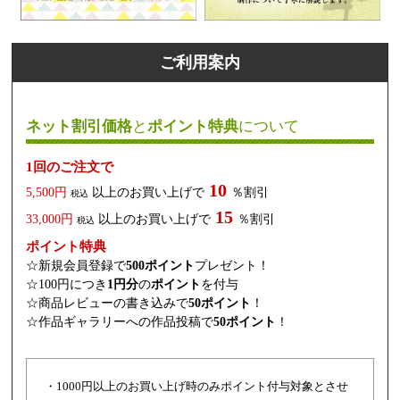
ご利用案内
ネット割引価格
と
ポイント特典
について
1回のご注文で
10
5,500円
以上のお買い上げで
％割引
税込
15
33,000円
以上のお買い上げで
％割引
税込
ポイント特典
☆新規会員登録で
500ポイント
プレゼント！
☆100円につき
1円分
の
ポイント
を付与
☆商品レビューの書き込みで
50ポイント
！
☆作品ギャラリーへの作品投稿で
50ポイント
！
・1000円以上のお買い上げ時のみポイント付与対象とさせ