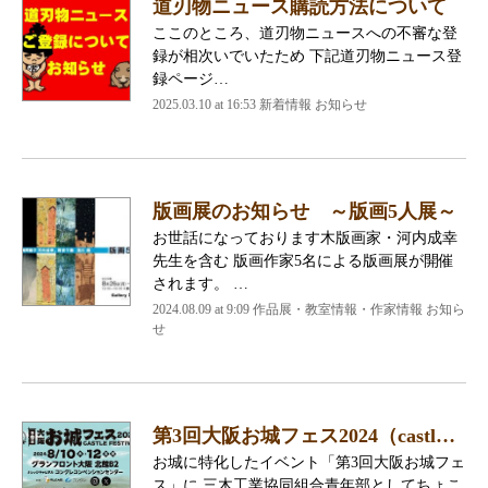
道刃物ニュース購読方法について
ここのところ、道刃物ニュースへの不審な登
録が相次いでいたため 下記道刃物ニュース登
録ページ…
2025.03.10 at 16:53 新着情報 お知らせ
版画展のお知らせ ～版画5人展～
お世話になっております木版画家・河内成幸
先生を含む 版画作家5名による版画展が開催
されます。 …
2024.08.09 at 9:09 作品展・教室情報・作家情報 お知ら
せ
第3回大阪お城フェス2024（castl…
お城に特化したイベント「第3回大阪お城フェ
ス」に 三木工業協同組合青年部としてちょこ