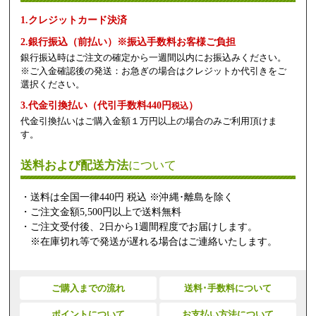
1.クレジットカード決済
2.銀行振込（前払い）※振込手数料お客様ご負担
銀行振込時はご注文の確定から一週間以内にお振込みください。
※ご入金確認後の発送：お急ぎの場合はクレジットか代引きをご
選択ください。
3.代金引換払い（代引手数料440円
）
税込
代金引換払いはご購入金額１万円以上の場合のみご利用頂けま
す。
送料および配送方法
について
・送料は全国一律440円 税込 ※沖縄･離島を除く
・ご注文金額5,500円以上で送料無料
・ご注文受付後、2日から1週間程度でお届けします。
※在庫切れ等で発送が遅れる場合はご連絡いたします。
ご購入までの流れ
送料･手数料について
ポイントについて
お支払い方法について