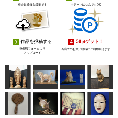
※会員登録も必要です
※テーマはなんでもOK
50
作品を投稿する
pt
ゲット！
※投稿フォームより
当店でのお買い物時にご利用頂けます
アップロード
阿弥陀三尊像
獅子
仔犬”ポチ”
座った猫
Issey
なんぺい
ta-chann
波間