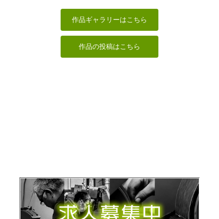
たのしみ(独楽
マンダレー風
木喰仏（地蔵
年賀状「寅」8
吟)
仏頭
菩薩）
道刃物★所蔵参考
SEVEN
作品
ちゅうさん
ハク
作品ギャラリーはこちら
作品の投稿はこちら