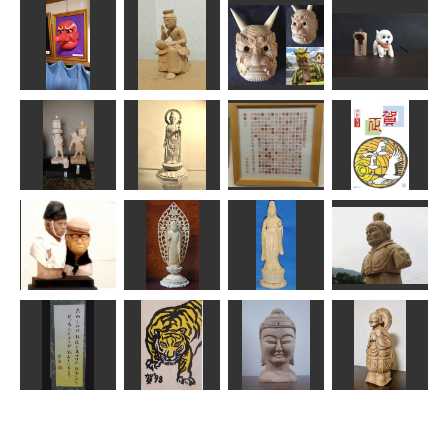
総版画豆本
「デンデンム
シノカナシ
木彫鏡
カワハギ
ミ」
増髪
みぽりん
MINI
サジ
msuganuma
猿田面
弥勒菩薩
やぶ（神山）
犬
武宝
なんぺい
TORU
HANA
天燈鬼・聖燈
聖観音菩薩立
平成31年 年
鬼
像
般若心経
賀状
金ちゃん
春彫
英
fuku
友人彫刻
観音菩薩
吉祥天像
天部
sigesama
はぐれ庵
ta-chann
sigesama