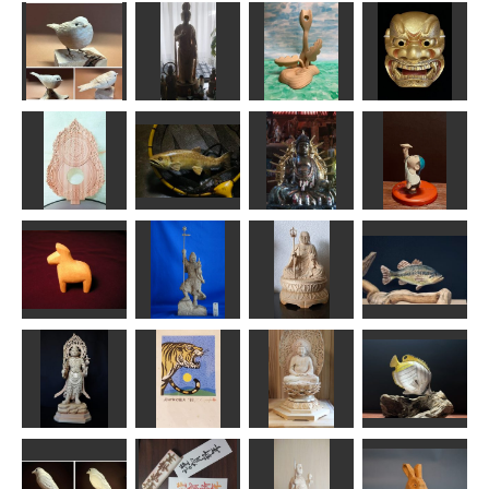
ユキヒメドリ
菩薩立像
ゆめのき
獅子口
MINI
かっちゃん
ソノベイ
msuganuma
大日如来座像
大仏御身ぬぐ
の光背
イワナ
い
紙飛行機
ハク
MINI
sigesama
MINI
ダーラナホー
ス
毘沙門天像
お地蔵さん
ブラックバス
TK
ta-chann
茶々丸
MINI
年賀状「寅」