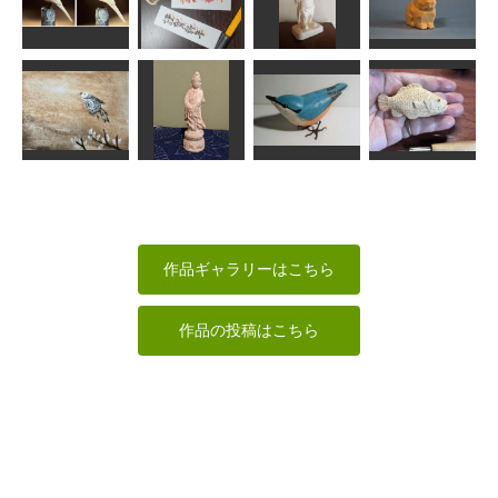
阿弥陀如来坐
チョウチョウ
10
毘沙門天
像
ウオ
道刃物★所蔵参考
まあちゃん
作品
合之内麻呂
MINI
カササギ
新年の挨拶
毘沙門天
うさぎ
MINI
R
アラン
合之内麻呂
飛ぶゆでたま
ご
白衣観音
ゴジュウカラ
根魚
すずめようこ
みっちゃん
あらやん
MINI
作品ギャラリーはこちら
作品の投稿はこちら