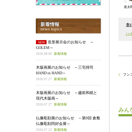
道太
新着情報
主
news topics
ハ
造形展示会のお知らせ ～
GOLEM～
2026.08.06
新着情報
木版画展のお知らせ ～三宅得司
HAND in HAND～
フン
2026.07.27
新着情報
木版画展のお知らせ ～越前和紙と
現代木版画～
2026.07.27
新着情報
みん
仏像彫刻展のお知らせ ～第9回 倉敷
仏像彫刻同好会展～
2026.07.23
新着情報