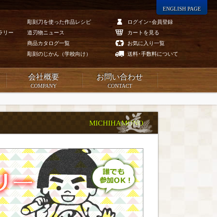
ENGLISH PAGE
彫刻刀を使った作品レシピ
ログイン･会員登録
ラリー
道刃物ニュース
カートを見る
商品カタログ一覧
お気に入り一覧
彫刻のじかん（学校向け）
送料･手数料について
会社概要
お問い合わせ
COMPANY
CONTACT
MICHIHAMONO