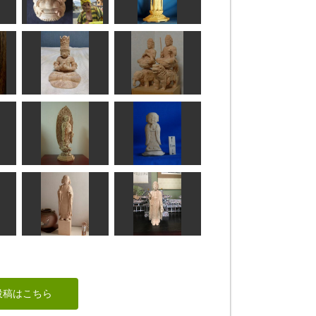
やぶ（神山）
瑠璃観音像
TORU
ta-chann
ン
大日如来坐像
文殊菩薩、普賢菩薩
ぱんでし
なんぺい
清凉寺式釈迦如来立
像
お地蔵さん
ちゅうさん
ta-chann
太子孝養像
阿弥陀如来像
投稿はこちら
かっちゃん
みっちゃん