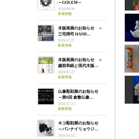
～GOLEM～
2026.08.06
新着情報
木版画展のお知らせ ～
千手
三宅得司 HAND…
2026.07.27
新着情報
木版画展のお知らせ ～
雲中
越前和紙と現代木版…
2026.07.27
新着情報
仏像彫刻展のお知らせ
～第9回 倉敷仏像…
2026.07.23
新着情報
ネコ彫刻展のお知らせ
～バンナイリョウジ…
2026.07.22