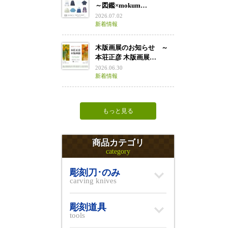
～図鑑×mokum…
2026.07.02
新着情報
木版画展のお知らせ ～
本荘正彦 木版画展…
2026.06.30
新着情報
もっと見る
商品カテゴリ
category
彫刻刀･のみ
carving knives
彫刻道具
tools