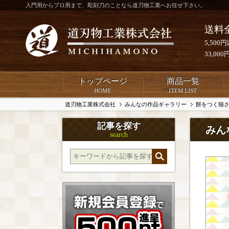
入門用からプロ用まで、彫刻刀のことなら道刃物工業へお任せ下さい。
送料
5,50
33,0
トップページ
商品一覧
HOME
ITEM LIST
道刃物工業株式会社
みんなの作品ギャラリー
餅をつく猫
記事を探す
みん
search