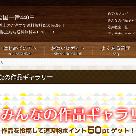
道刃物ブログ
全国一律440円
みんなの作品ギャ
0円以上のご注文で送料無料＆10％OFF！
彫刻教室一覧
00円以上なら送料無料＆15％OFF！
アンテナショップ
はじめての方へ
お買い物ガイド
よくある質問
FOR BEGINNER
SHOPPING GUIDE
FAQ
さん
なの作品ギャラリー