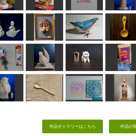
観音菩薩像
不動明王
一文字てん刻
聖観音菩薩像
みっちゃん
ちゅうさん
SHO
ta-chann
供養稚児菩薩
烏鳥
ゴジュウカラ
コーヒースプー
kiyonk
内藤武宝
あらやん
wavers design
竹彫り
矮鶏
犬
猿田面
taka
N(エヌ)
HANA
武宝
布袋様
ねじれたスプーン
マンダラ
菩薩立像
作品ギャラリーはこちら
作品の
ta-chann
さと
柊
かっちゃん