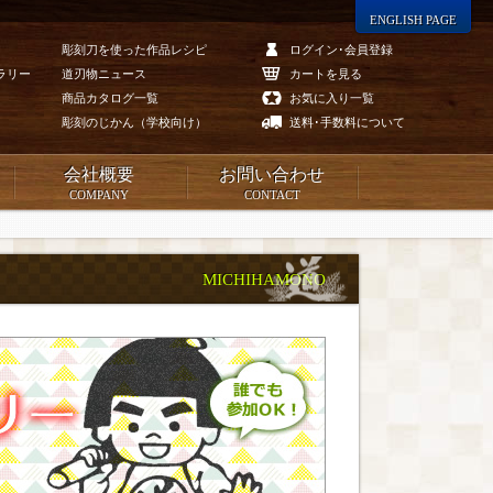
ENGLISH PAGE
彫刻刀を使った作品レシピ
ログイン･会員登録
ラリー
道刃物ニュース
カートを見る
商品カタログ一覧
お気に入り一覧
彫刻のじかん（学校向け）
送料･手数料について
会社概要
お問い合わせ
COMPANY
CONTACT
MICHIHAMONO