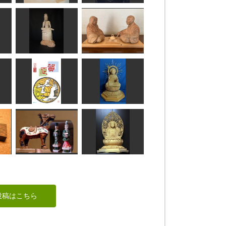
フ
goldfish
安底羅大将
kassy
みっちゃん
弥勒菩薩
良寛と貞信尼
まあちゃん
けんさん
刻
平成31年 年賀状
地蔵菩薩坐像
fuku
ta-chann
唐の時代
釈迦如来坐像
投稿はこちら
sigesama
はぐれ庵