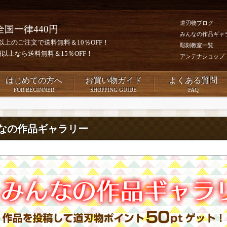
道刃物ブログ
全国一律440円
みんなの作品ギャ
0円以上のご注文で送料無料＆10％OFF！
彫刻教室一覧
00円以上なら送料無料＆15％OFF！
アンテナショップ
はじめての方へ
お買い物ガイド
よくある質問
FOR BEGINNER
SHOPPING GUIDE
FAQ
なの作品ギャラリー