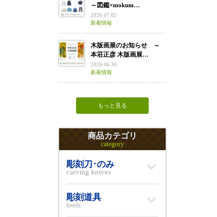
～図鑑×mokum…
2026.07.02
新着情報
木版画展のお知らせ ～
本荘正彦 木版画展…
2026.06.30
新着情報
もっと見る
商品カテゴリ
category
彫刻刀･のみ
carving knives
彫刻道具
tools