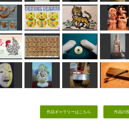
二頭身のぽっちゃり
天狗
した猫さん
大日如来
聖観音レリー
こばこば
藤枝駆男
まあちゃん
はごろも
アリエル
年賀状「寅」5
年賀状「寅」2
風神雷神
ken
道刃物★所蔵参考作品
道刃物★所蔵参考作品
sigesama
ご縁がありますよう
29年年賀状
ごいた竹駒
一歩ずつ
宝冠弥勒菩薩模
道工房
アリモ
サイダー
かっちゃん
中将
如意輪観音菩薩
グリコのおまけの舟
魔の匙
作品ギャラリーはこちら
作品の
いっつ
ちゅうさん
たかはる
あんこく