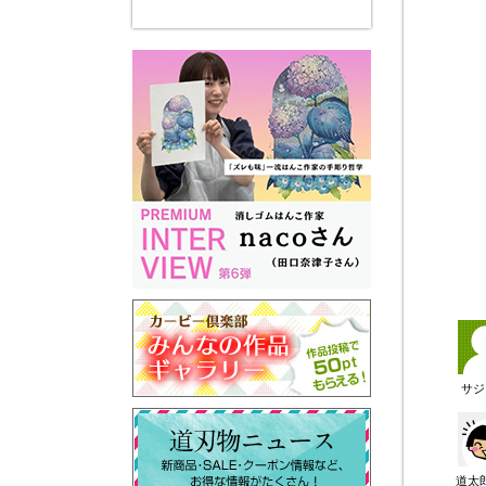
サジ
道太