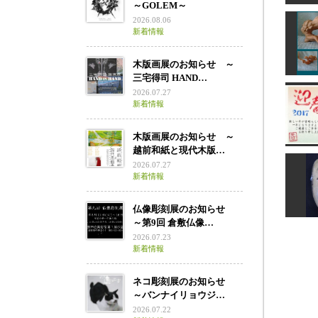
～GOLEM～
2026.08.06
新着情報
木版画展のお知らせ ～
三宅得司 HAND…
2026.07.27
新着情報
木版画展のお知らせ ～
越前和紙と現代木版…
2026.07.27
新着情報
平成
仏像彫刻展のお知らせ
～第9回 倉敷仏像…
2026.07.23
新着情報
ネコ彫刻展のお知らせ
～バンナイリョウジ…
2026.07.22