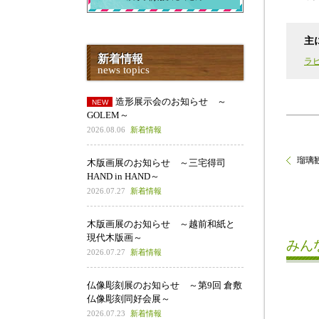
主
新着情報
ラ
news topics
造形展示会のお知らせ ～
GOLEM～
2026.08.06
新着情報
瑠璃
木版画展のお知らせ ～三宅得司
HAND in HAND～
2026.07.27
新着情報
木版画展のお知らせ ～越前和紙と
現代木版画～
みん
2026.07.27
新着情報
仏像彫刻展のお知らせ ～第9回 倉敷
仏像彫刻同好会展～
2026.07.23
新着情報