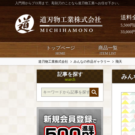
入門用からプロ用まで、彫刻刀のことなら道刃物工業へお任せ下さい。
送料
5,50
33,0
トップページ
商品一覧
HOME
ITEM LIST
道刃物工業株式会社
みんなの作品ギャラリー
飛天
記事を探す
みん
search