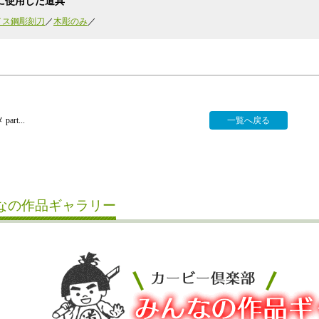
に使用した道具
イス鋼彫刻刀
木彫のみ
art...
一覧へ戻る
なの作品ギャラリー