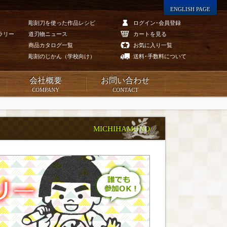
ENGLISH PAGE
彫刻刀を使った作品レシピ
ログイン･会員登録
ラリー
道刃物ニュース
カートを見る
商品カタログ一覧
お気に入り一覧
彫刻のじかん（学校向け）
送料･手数料について
会社概要
お問い合わせ
COMPANY
CONTACT
MICHIHAMONO