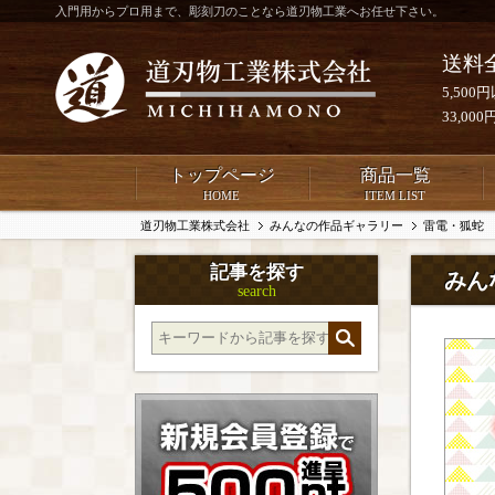
入門用からプロ用まで、彫刻刀のことなら道刃物工業へお任せ下さい。
送料
5,50
33,0
トップページ
商品一覧
HOME
ITEM LIST
道刃物工業株式会社
みんなの作品ギャラリー
雷電・狐蛇
記事を探す
みん
search