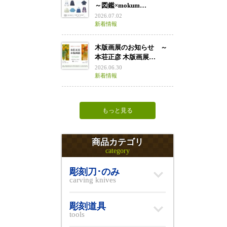
～図鑑×mokum…
2026.07.02
新着情報
木版画展のお知らせ ～
本荘正彦 木版画展…
2026.06.30
新着情報
もっと見る
商品カテゴリ
category
彫刻刀･のみ
carving knives
彫刻道具
tools