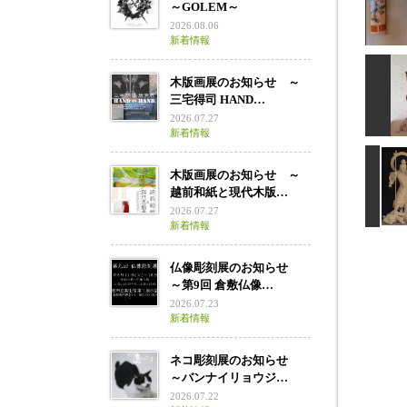
～GOLEM～
ねじ
2026.08.06
新着情報
木版画展のお知らせ ～
三宅得司 HAND…
2026.07.27
新着情報
木版画展のお知らせ ～
越前和紙と現代木版…
2026.07.27
新着情報
仏像彫刻展のお知らせ
～第9回 倉敷仏像…
毘
2026.07.23
新着情報
ネコ彫刻展のお知らせ
～バンナイリョウジ…
2026.07.22