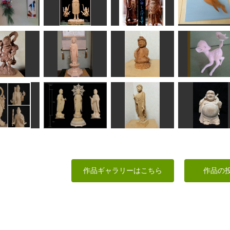
れたスプーン
童子
マヌルネコ
マンダラ
さと
msuganuma
波間
柊
竹彫り
阿修羅像
聖観音75㎝
ザトウくん
taka
shadow
sigesama
矢野っち
阿弥陀如来立像（浄
深沙大将
土真宗お東）
如意輪観音
バンビ
なんぺい
圭峰
なんぺい
Ken
沙門天像
薬師如来
阿弥陀如来像
七福神布袋様
作品ギャラリーはこちら
作品の
工房藤棚
shadow
なんぺい
しんちゃん