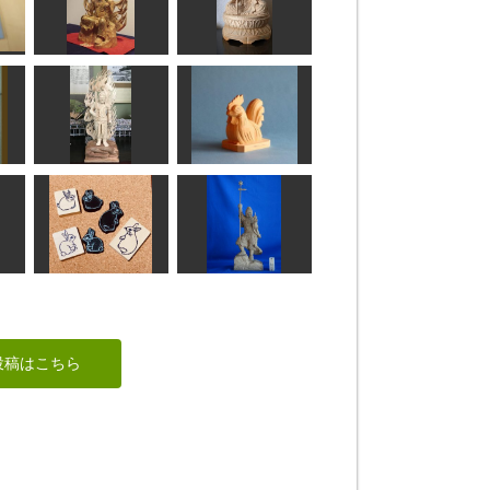
平成29年年賀状
モズ
道工房
MINI
不動明王
お地蔵さん
ちゅうさん
茶々丸
不動明王像
酉
みっちゃん
合之内 麻呂
消しゴムはんこ う
さぎ
毘沙門天像
投稿はこちら
mikanko
ta-chann