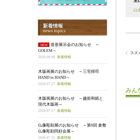
主
ハ
新着情報
news topics
造形展示会のお知らせ ～
GOLEM～
スズメ p
2026.08.06
新着情報
木版画展のお知らせ ～三宅得司
HAND in HAND～
2026.07.27
新着情報
みん
木版画展のお知らせ ～越前和紙と
現代木版画～
2026.07.27
新着情報
仏像彫刻展のお知らせ ～第9回 倉敷
仏像彫刻同好会展～
2026.07.23
新着情報