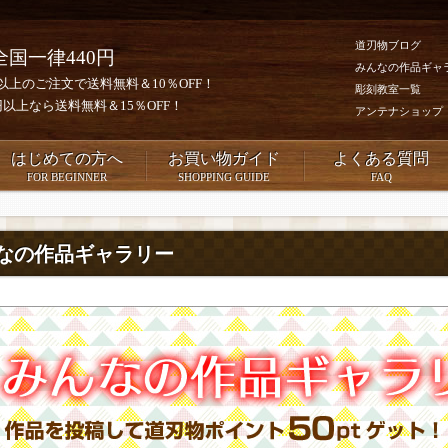
道刃物ブログ
全国一律440円
みんなの作品ギャ
0円以上のご注文で送料無料＆10％OFF！
彫刻教室一覧
00円以上なら送料無料＆15％OFF！
アンテナショップ
はじめての方へ
お買い物ガイド
よくある質問
FOR BEGINNER
SHOPPING GUIDE
FAQ
なの作品ギャラリー