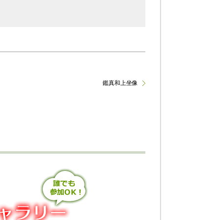
鑑真和上坐像