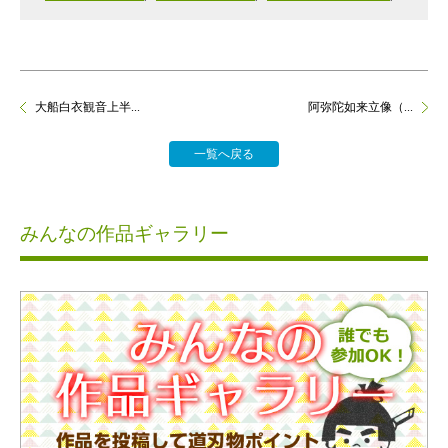
大船白衣観音上半...
阿弥陀如来立像（...
一覧へ戻る
みんなの作品ギャラリー