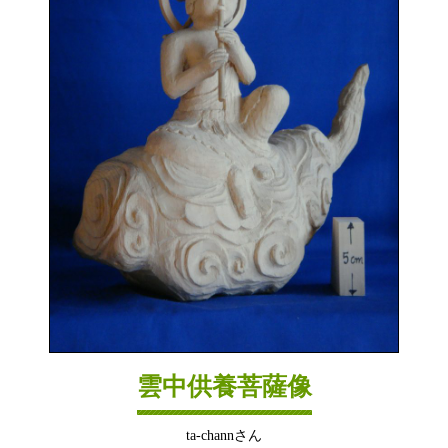
雲中供養菩薩像
ta-channさん