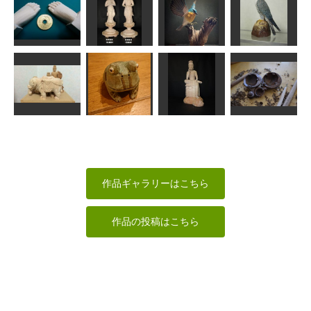
金剛力士 阿形
マリオネット
胸像
（1号）
中将
コマドリ
工房藤棚
キンタキンテ。
いっつ
MINI
ご縁がありま
すよう一歩ず
阿弥陀如来脇
ファルコン
つ
侍
ルリツグミ
（隼）
サイダー
まあちゃん
MINI
春彫
三日月のスク
象
ツノガエル
弥勒菩薩
ープ
なんぺい
ハチ
まあちゃん
Motoko
作品ギャラリーはこちら
作品の投稿はこちら