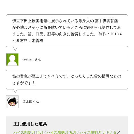
伊豆下田上原美術館に展示されている等身大の 雲中供養菩薩
が心地よさそうに笛を吹いているところに魅せられ制作してみ
ました。笛、口元、顔等の向きに苦労しました。 制作：2018.4
～.9 材料：木曽檜
ta-channさん
笛の音色が聴こえてきそうです。ゆったりした雲の描写などの
さすがです！
道太郎くん
主に使用した道具
ハイス彫刻刀 印刀
ハイス彫刻刀 丸刀
ハイス彫刻刀 ナギナタ