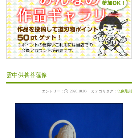
雲中供養菩薩像
エントリー：
2020.10.03
カテゴリタグ：
仏像彫刻