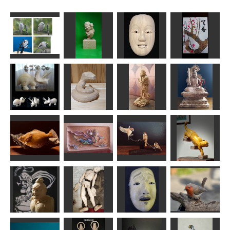
梅の花の年賀
シマエナガ
ニコじい
童子
状
MINI
kiyonk
msuganuma
ふーちゃん
トリケラトプ
ス
干支 巳
制多迦童子
不動明王坐像
ken
合之内麻呂
ハク
エヌ
階段を降りる
寒ビラメ
飛天
スズメ part II
猫
MINI
ちゅうさん
MINI
MINI