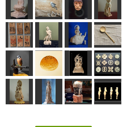
宝冠弥勒菩薩
模刻
ダンボ
竹の食器
毘沙門天
かっちゃん
ken
だーやま
茶々丸
阿弥陀如来坐
飛ぶゆでたま
像
ご
舅猿
バステト
ラッキー
すずめようこ
武宝
ちゅうさん
ストラップ
雲中供養菩薩
各種
波夷羅大将
像
おたま
fuku
みっちゃん
ta-chann
たくちゃん
チョウゲンボ
『鬼滅の刃』
ウ
あんぱん
不動明王
の鍔（つば）
MINI
みちこ
shadow
ken
弥勒菩薩半跏
思惟像
聖観音立像
マヤの人
恥じらい