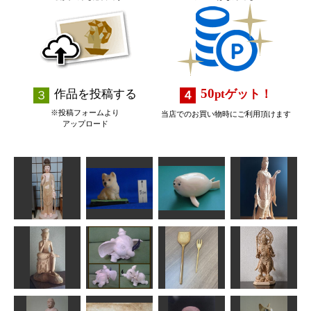
50
作品を投稿する
pt
ゲット！
※投稿フォームより
当店でのお買い物時にご利用頂けます
アップロード
やんちゃなご
菩薩立像
仔犬”ポチ”
まふ坊や
明星観音菩薩
かっちゃん
ta-chann
矢野っち
エヌ