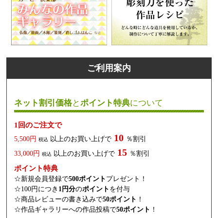
ご利用案内
ネット割引価格
と
ポイント特典
について
1回のご注文で
10
5,500円
以上のお買い上げで
％割引
税込
15
33,000円
以上のお買い上げで
％割引
税込
ポイント特典
☆新規会員登録で
500ポイント
プレゼント！
☆100円につき
1円分
の
ポイント
を付与
☆商品レビューの書き込みで
50ポイント
！
☆作品ギャラリーへの作品投稿で
50ポイント
！