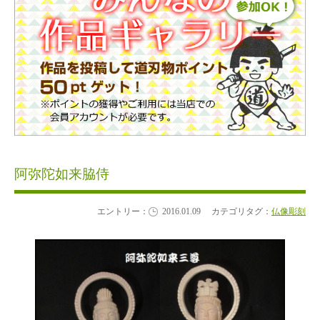
阿弥陀如来脇侍
エントリー：
2016.01.09
カテゴリタグ：
仏像彫刻