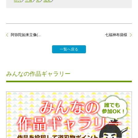
印刀
三角
丸
浅丸
阿弥陀如来立像(...
七福神布袋様
一覧へ戻る
みんなの作品ギャラリー