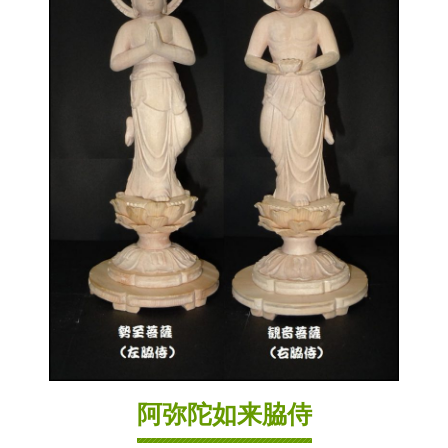
阿弥陀如来脇侍