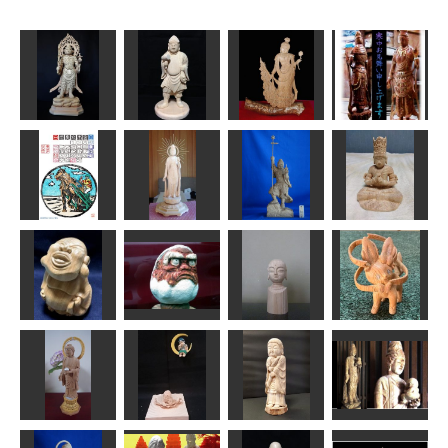
毘沙門天
宝海大黒天
板彫観音
聖観音75㎝
まあちゃん
しんちゃん
shadow
sigesama
版画カレンダ
ー 庚子卯
月 北海道帯
広ばん…
瑠璃観音菩薩
毘沙門天像
大日如来坐像
fuku
きいろちゃん
ta-chann
ぱんでし
布袋様
だるま大師
地蔵菩薩仏頭
ニンフィア
俊造
sigesama
はごろも
けんさん