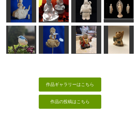
離れないよ、
薬師如来立像
水月かのん
ずっと一緒
母子観音
ちゅうさん
kiyonk
Issay
sigesama
雲中供養菩薩
像
異国の巨仏
福禄寿
阿弥陀如来
ta-chann
sigesama
しんちゃん
shadow
稚児観音「か
ルリビタキ
のん：散華」
布袋三番叟
猫又
MINI
kiyonk
美彩
美彩
作品ギャラリーはこちら
作品の投稿はこちら