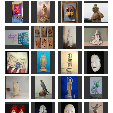
猿田面
制多迦童子
烏鳥
天部
武宝
ハク
内藤武宝
sigesama
ストラップ
雲中供養菩薩
マンダラ
各種
観音像
像南21号
柊
fuku
アラン
みっちゃん
総版画豆本
「デンデンム
シノカナシ
阿弥陀如来立
聖観音菩薩立
ミ」
像
像
孫次郎
サジ
ta-chann
春彫
msuganuma