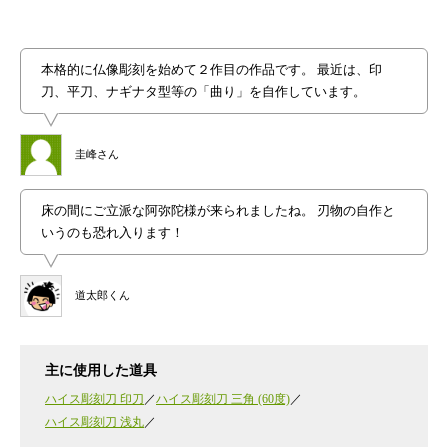
本格的に仏像彫刻を始めて２作目の作品です。 最近は、印
刀、平刀、ナギナタ型等の「曲り」を自作しています。
圭峰さん
床の間にご立派な阿弥陀様が来られましたね。 刃物の自作と
いうのも恐れ入ります！
道太郎くん
主に使用した道具
ハイス彫刻刀 印刀
ハイス彫刻刀 三角 (60度)
ハイス彫刻刀 浅丸