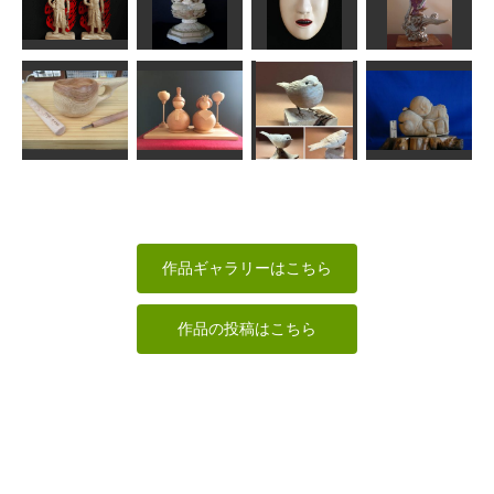
応援する猫さ
ファルコン
ん
（隼）
地蔵菩薩像
ツル桔梗
藤枝駆男
春彫
ta-chann
ふーちゃん
不動明王
大日如来
増女
雲中供養菩薩
はぐれ庵
まあちゃん
msuganuma
ちゅうさん
いねむり一休
ククサ1号
お雛さま
ユキヒメドリ
さん
原 善彦
Ｎ(エヌ)
MINI
ta-chann
作品ギャラリーはこちら
作品の投稿はこちら