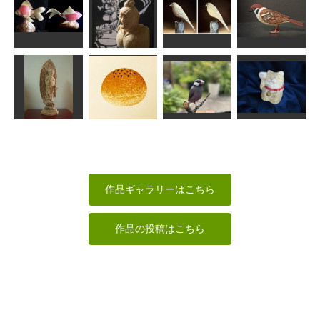
デザート用ス
プーン
瑠璃観音菩薩
刻字
カニ
ムーミンパパ
茶々丸
香東
RinRin
金剛力士 阿形
玉サバ(金魚)
胸像
カササギ
スズメ
inos
工房藤棚
MINI
はぐれ庵
清凉寺式釈迦
如来立像
あんぱん
文鳥
招き猫1号
ちゅうさん
みちこ
MINI
原 善彦
作品ギャラリーはこちら
作品の投稿はこちら