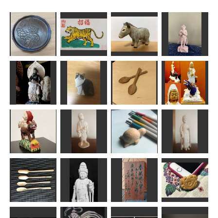
年賀状「寅」6
ぶどうのお盆
ロバ
真達羅大将
道刃物★所蔵参考
みぽりん
作品
LOVEクラフト
みっちゃん
カレースプー
弥勒菩薩
猫のブローチ
ン
白衣観音
sigesama
LOVEクラフト
えらむ
sigesama
羊の皮を着る
狼に変貌する
寸前
芭蕉像
カメ
観音像
のりお
アラン
leaf
アラン