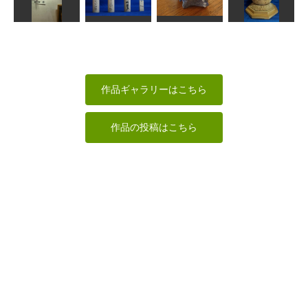
マヤの人
六地蔵菩薩
アジア象
チ
sigesama
kiyonk
はるひな
HANA
仏頭 持国天
能面
＆仁王
セミクジラ
地蔵菩薩坐像
内藤 武男
ta-chann
ハチ
ta-chann
作品ギャラリーはこちら
作品の投稿はこちら