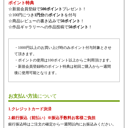
ポイント特典
☆新規会員登録で
500ポイント
プレゼント！
☆100円につき
1円分
の
ポイント
を付与
☆商品レビューの書き込みで
50ポイント
！
☆作品ギャラリーへの作品投稿で
50ポイント
！
・1000円以上のお買い上げ時のみポイント付与対象とさせ
て頂きます。
・ポイントの使用は100ポイント以上からご利用頂けます。
・新規会員登録時のポイント特典は初回ご購入から一週間
後に使用可能となります。
お支払い方法
について
1.クレジットカード決済
2.銀行振込（前払い）※振込手数料お客様ご負担
銀行振込時はご注文の確定から一週間以内にお振込みください。