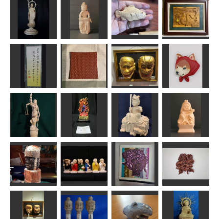
モアイさんと
ピカチュウ
木彫鏡
如意輪観音
板彫観音
moti
みぽりん
なんぺい
shadow
地蔵菩薩像
半跏思像惟像
根魚
厄滅の龍
まあちゃん
Issay
MINI
一水
たのしみ(独楽
吟)
鎌倉彫角皿
雷電・狐蛇
柴ずきん
SEVEN
ゾノ
武宝
yuzuko
正義の女神
不動明王坐像
童文殊
童弁財天
kiyonk
ja34f810
俊造
Issay
らんのブロー