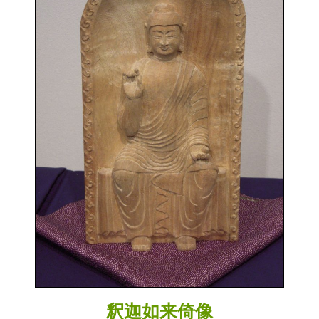
釈迦如来倚像