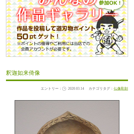
釈迦如来倚像
エントリー：
2020.03.14
カテゴリタグ：
仏像彫刻