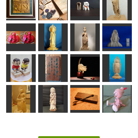
お地蔵さん
シジュウカラ
ルリツグミ
童子
ta-chann
MINI
MINI
msuganuma
手作りお菓子
お裾分けはん
こ タグはん
厄滅の龍
こ他
犬
阿弥陀如来像
一水
mikanko
HANA
なんぺい
大船白衣観音
天狗
瑠璃観音像
菩薩立像
上半身像
こばこば
ta-chann
かっちゃん
ta-chann
阿弥陀如来立
ごめんなさい
刻字
ねこ
像
のりお
香東
MINI
ta-chann
離れないよ、
弥勒菩薩
ずっと一緒
魔の匙
ピノキオ