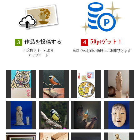
50
作品を投稿する
pt
ゲット！
※投稿フォームより
当店でのお買い物時にご利用頂けます
アップロード
平成31年 年
年賀状「寅」3
ヤマガラ
賀状
太子孝養像
道刃物★所蔵参考
作品
MINI
fuku
かっちゃん