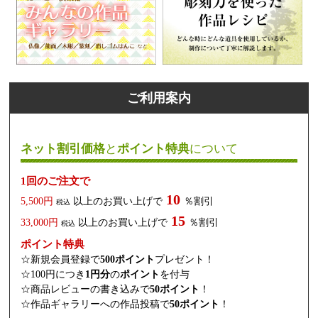
ご利用案内
ネット割引価格
と
ポイント特典
について
1回のご注文で
10
5,500円
以上のお買い上げで
％割引
税込
15
33,000円
以上のお買い上げで
％割引
税込
ポイント特典
☆新規会員登録で
500ポイント
プレゼント！
☆100円につき
1円分
の
ポイント
を付与
☆商品レビューの書き込みで
50ポイント
！
☆作品ギャラリーへの作品投稿で
50ポイント
！