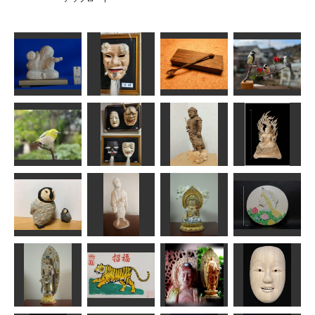
シジュウカラ
爺と孫
福の神
魔の匙
とヤマガラ
ta-chann
内藤 武宝
あんこく
MINI
メジロ
能面
不動明王
不動明王
MINI
内藤 武宝
なんぺい
shadow
ペンギンの赤
ちゃん：巨大
虚空蔵菩薩坐
な赤ちゃん
芭蕉像
像
薔薇と少女
LOVEクラフト
アラン
ちゅうさん
shadow