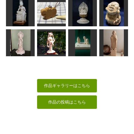
阿弥陀如来立
年賀状「寅」6
月光菩薩立像
像39cm
童子
道刃物★所蔵参考
ちゅうさん
作品
sigesama
msuganuma
弥勒菩薩
カバ
釈迦如来坐像
布袋様
あらやん
RinRin
まあちゃん
俊造
にこんとかの
瑠璃観音
初音ミク
ん
太子孝養像
みっちゃん
sigesama
kiyonk
かっちゃん
作品ギャラリーはこちら
作品の投稿はこちら