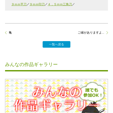
９ｍｍ平刀
９ｍｍ印刀
４，５ｍｍ三角刀
亀
ご縁がありますよ...
一覧へ戻る
みんなの作品ギャラリー