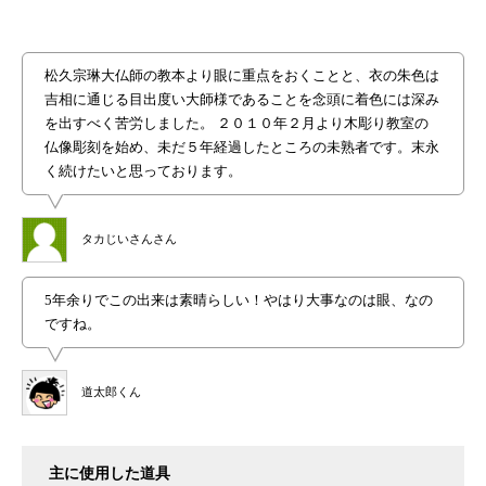
松久宗琳大仏師の教本より眼に重点をおくことと、衣の朱色は
吉相に通じる目出度い大師様であることを念頭に着色には深み
を出すべく苦労しました。 ２０１０年２月より木彫り教室の
仏像彫刻を始め、未だ５年経過したところの未熟者です。末永
く続けたいと思っております。
タカじいさんさん
5年余りでこの出来は素晴らしい！やはり大事なのは眼、なの
ですね。
道太郎くん
主に使用した道具