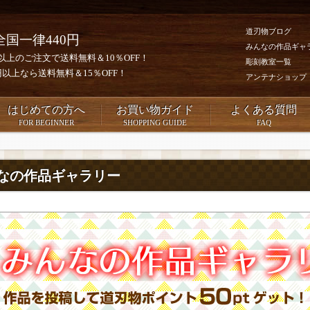
道刃物ブログ
全国一律440円
みんなの作品ギャ
0円以上のご注文で送料無料＆10％OFF！
彫刻教室一覧
00円以上なら送料無料＆15％OFF！
アンテナショップ
はじめての方へ
お買い物ガイド
よくある質問
FOR BEGINNER
SHOPPING GUIDE
FAQ
なの作品ギャラリー