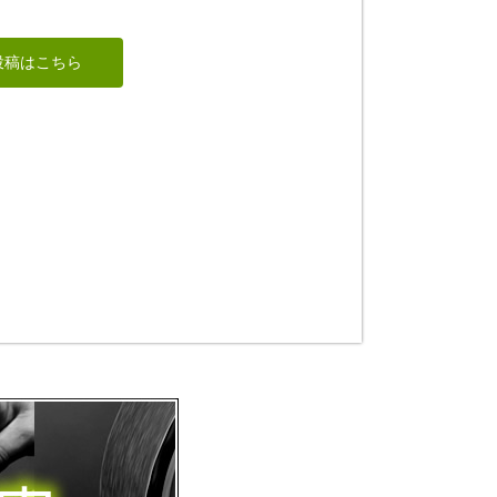
清凉寺式釈迦如来立
年賀状「寅」10
像
投稿はこちら
道刃物★所蔵参考作品
ちゅうさん