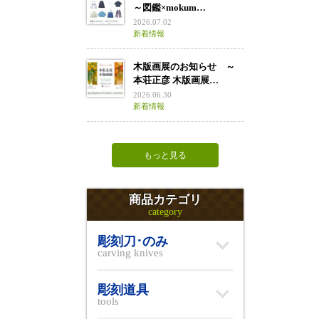
～図鑑×mokum…
2026.07.02
新着情報
木版画展のお知らせ ～
本荘正彦 木版画展…
2026.06.30
新着情報
もっと見る
商品カテゴリ
category
彫刻刀･のみ
carving knives
彫刻道具
tools