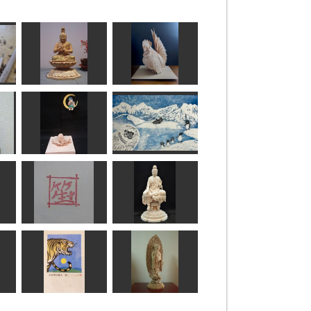
プ
大日如来
矮鶏
ちゅうさん
N(エヌ)
水月かのん
春がきたらいいな
kiyonk
すずめようこ
一文字てん刻
如意輪観音像
SHO
正念