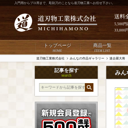
入門用からプロ用まで、彫刻刀のことなら道刃物工業へお任せ下さい。
送料
5,50
33,0
トップページ
商品一覧
HOME
ITEM LIST
道刃物工業株式会社
みんなの作品ギャラリー
迷企羅大将
記事を探す
みん
search