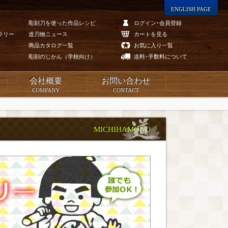
ENGLISH PAGE
彫刻刀を使った作品レシピ
ログイン･会員登録
ラリー
道刃物ニュース
カートを見る
商品カタログ一覧
お気に入り一覧
彫刻のじかん（学校向け）
送料･手数料について
会社概要
お問い合わせ
COMPANY
CONTACT
MICHIHAMONO