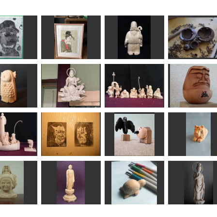
に囲まれてい
る自分
美人気量競(写)歌麿
福禄寿
三日月のスクー
KEN
マツちゃん
しんちゃん
Motoko
雲中供養菩薩像北
アマビエ
25号
七福神
達磨さん
Issay
みっちゃん
kiyonk
矢野っち
船・七福神
にいさんとおとうと
烏習作
寅
kiyonk
GUNTAP
のりお
合之内麻呂