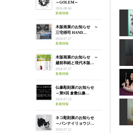
～GOLEM～
2026.08.06
新着情報
木版画展のお知らせ ～
三宅得司 HAND…
2026.07.27
新着情報
りんご
木版画展のお知らせ ～
越前和紙と現代木版…
2026.07.27
新着情報
仏像彫刻展のお知らせ
童
～第9回 倉敷仏像…
2026.07.23
新着情報
ネコ彫刻展のお知らせ
宝
～バンナイリョウジ…
2026.07.22