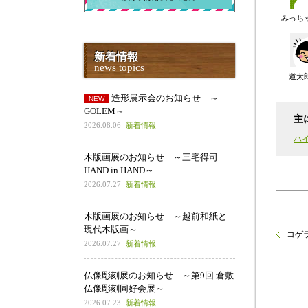
みっち
新着情報
news topics
道太
造形展示会のお知らせ ～
GOLEM～
主
2026.08.06
新着情報
ハ
木版画展のお知らせ ～三宅得司
HAND in HAND～
2026.07.27
新着情報
木版画展のお知らせ ～越前和紙と
現代木版画～
コゲ
2026.07.27
新着情報
仏像彫刻展のお知らせ ～第9回 倉敷
仏像彫刻同好会展～
2026.07.23
新着情報