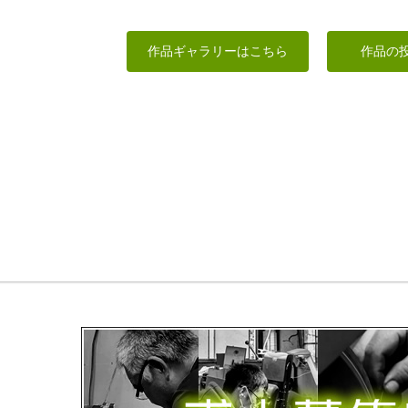
阿修羅像頭部
阿弥陀如来立像
カメ
菩薩立像
作品ギャラリーはこちら
作品の
ちゅうさん
takkymouse
leaf
かっちゃん