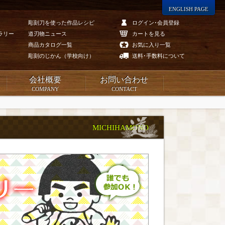
ENGLISH PAGE
彫刻刀を使った作品レシピ
ログイン･会員登録
ラリー
道刃物ニュース
カートを見る
商品カタログ一覧
お気に入り一覧
彫刻のじかん（学校向け）
送料･手数料について
会社概要
お問い合わせ
COMPANY
CONTACT
MICHIHAMONO