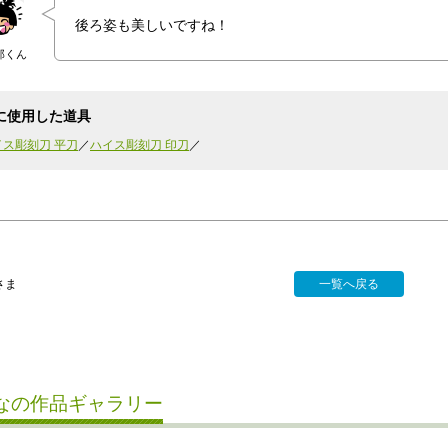
後ろ姿も美しいですね！
郎くん
に使用した道具
イス彫刻刀 平刀
ハイス彫刻刀 印刀
さま
一覧へ戻る
なの作品ギャラリー