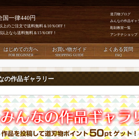
道刃物ブログ
全国一律440円
みんなの作品ギャ
0円以上のご注文で送料無料＆10％OFF！
彫刻教室一覧
00円以上なら送料無料＆15％OFF！
アンテナショップ
はじめての方へ
お買い物ガイド
よくある質問
FOR BEGINNER
SHOPPING GUIDE
FAQ
なの作品ギャラリー