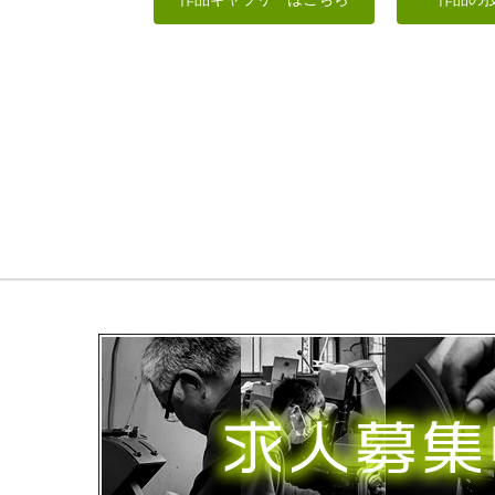
みっちゃん
R
RinRin
shadow