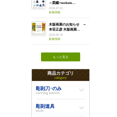
～図鑑×mokum…
2026.07.02
新着情報
木版画展のお知らせ ～
本荘正彦 木版画展…
2026.06.30
新着情報
もっと見る
商品カテゴリ
category
彫刻刀･のみ
carving knives
彫刻道具
tools