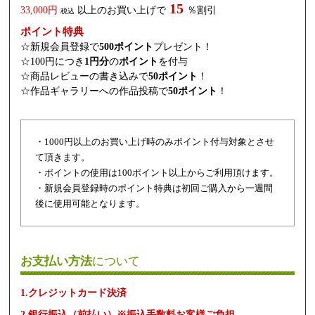
15
33,000円
以上のお買い上げで
％割引
税込
ポイント特典
☆新規会員登録で
500ポイント
プレゼント！
☆100円につき
1円分
の
ポイント
を付与
☆商品レビューの書き込みで
50ポイント
！
☆作品ギャラリーへの作品投稿で
50ポイント
！
・1000円以上のお買い上げ時のみポイント付与対象とさせ
て頂きます。
・ポイントの使用は100ポイント以上からご利用頂けます。
・新規会員登録時のポイント特典は初回ご購入から一週間
後に使用可能となります。
お支払い方法
について
1.クレジットカード決済
2.銀行振込（前払い）※振込手数料お客様ご負担