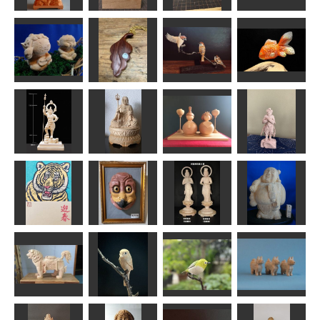
ロシアンブル
彫刻刀 風紋
不動明王
ー
座った猫
１号
合之内 麻呂
波間
波間
風紋
わらべ風神雷
神
ペンダント
スズメ part II
金魚
kiyonk
ヘソベイ
MINI
MINI
増長天
お地蔵さん
お雛さま
真達羅大将
shadow
茶々丸
Ｎ(エヌ)
みっちゃん
阿弥陀如来脇
年賀状「寅」3
烏鳥
侍
布袋様
道刃物★所蔵参考
作品
内藤武宝
まあちゃん
ta-chann