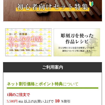
ご利用案内
ネット割引価格
と
ポイント特典
について
1回のご注文で
10
5,500円
以上のお買い上げで
％割引
税込