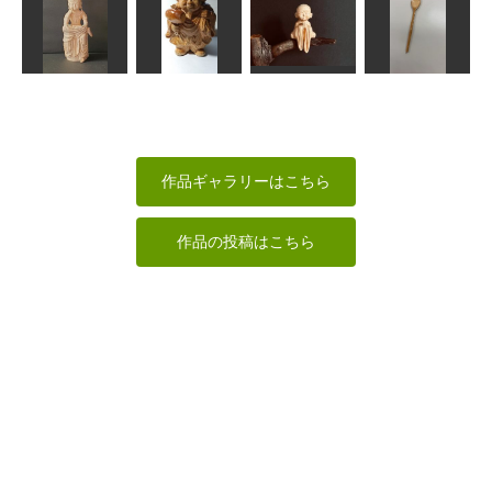
獅子
モズ
メジロ
戌
なんぺい
MINI
MINI
合之内 麻呂
修行中の小坊
半跏思像惟像
大黒様
主
竹スプーン
Issay
あらやん
MINI
だーやま
作品ギャラリーはこちら
作品の投稿はこちら