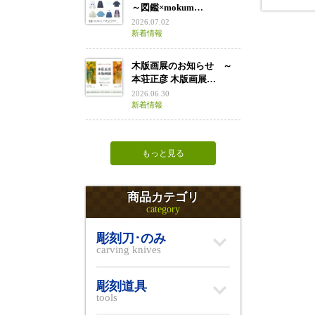
～図鑑×mokum…
2026.07.02
新着情報
木版画展のお知らせ ～
本荘正彦 木版画展…
2026.06.30
新着情報
もっと見る
商品カテゴリ
category
彫刻刀･のみ
carving knives
彫刻道具
tools