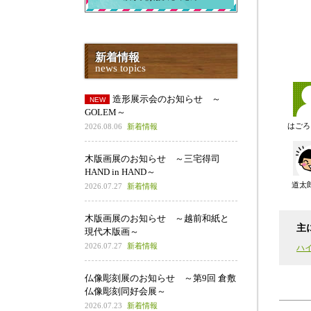
新着情報
news topics
造形展示会のお知らせ ～
GOLEM～
はごろ
2026.08.06
新着情報
木版画展のお知らせ ～三宅得司
HAND in HAND～
道太
2026.07.27
新着情報
木版画展のお知らせ ～越前和紙と
主
現代木版画～
2026.07.27
新着情報
ハ
仏像彫刻展のお知らせ ～第9回 倉敷
仏像彫刻同好会展～
2026.07.23
新着情報