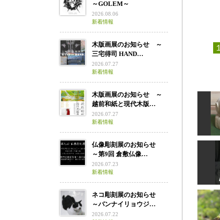
～GOLEM～
2026.08.06
新着情報
木版画展のお知らせ ～
三宅得司 HAND…
2026.07.27
新着情報
木版画展のお知らせ ～
越前和紙と現代木版…
2026.07.27
新着情報
仏像彫刻展のお知らせ
～第9回 倉敷仏像…
2026.07.23
新着情報
m
ネコ彫刻展のお知らせ
～バンナイリョウジ…
2026.07.22