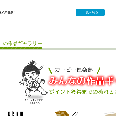
如来立像3...
一覧へ戻る
なの作品ギャラリー