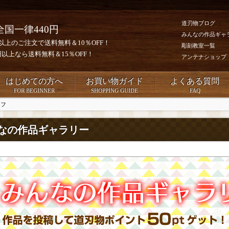
道刃物ブログ
全国一律440円
みんなの作品ギャ
0円以上のご注文で送料無料＆10％OFF！
彫刻教室一覧
00円以上なら送料無料＆15％OFF！
アンテナショップ
はじめての方へ
お買い物ガイド
よくある質問
FOR BEGINNER
SHOPPING GUIDE
FAQ
ーフ
なの作品ギャラリー