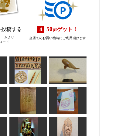
50
を投稿する
pt
ゲット！
ォームより
当店でのお買い物時にご利用頂けます
ロード
画カ
将棋駒
ベルーガ
工房藤棚
矢野っち