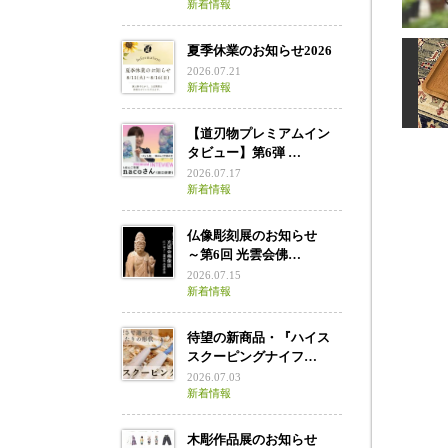
不
新着情報
夏季休業のお知らせ2026
2026.07.21
新着情報
【道刃物プレミアムイン
タビュー】第6弾 …
2026.07.17
アイ
新着情報
仏像彫刻展のお知らせ
～第6回 光雲会佛…
2026.07.15
新着情報
待望の新商品・『ハイス
スクーピングナイフ…
2026.07.03
新着情報
木彫作品展のお知らせ