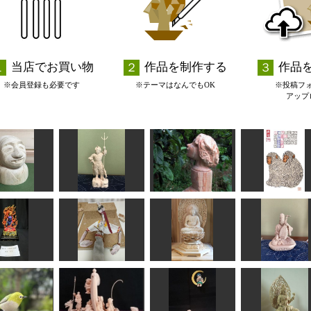
当店でお買い物
作品を制作する
作品
※会員登録も必要です
※テーマはなんでもOK
※投稿フ
アップ
2016年1月 版
羅漢
因達羅大将
少女
レンダ
suganuma
みっちゃん
sigesama
fuku
マリオネット（2