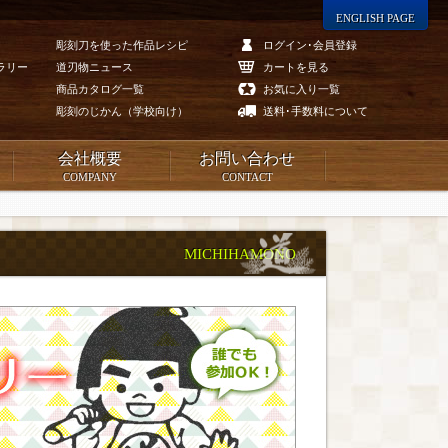
ENGLISH PAGE
彫刻刀を使った作品レシピ
ログイン･会員登録
ラリー
道刃物ニュース
カートを見る
商品カタログ一覧
お気に入り一覧
彫刻のじかん（学校向け）
送料･手数料について
会社概要
お問い合わせ
COMPANY
CONTACT
MICHIHAMONO