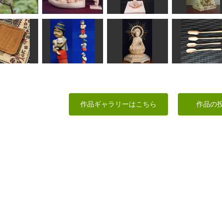
動明王坐像
号）
阿弥陀如来坐像
弁財天
ja34f810
キンタキンテ。
合之内麻呂
みっちゃん
メジロ
宝船・七福神
水月かのん
普賢菩薩
MINI
kiyonk
kiyonk
ちゅうさん
ヌ イタ（お
盆）
子猫と、かのん
地蔵菩薩坐像
デザート用スプ
作品ギャラリーはこちら
作品の
MK
kiyonk
はぐれ庵
ムーミンパパ