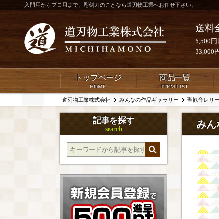
入門用からプロ用まで、彫刻刀のことなら道刃物工業へお任せ下さい。
送料
5,50
33,0
トップページ
商品一覧
HOME
ITEM LIST
道刃物工業株式会社
みんなの作品ギャラリー
聖観音レリ
記事を探す
みん
search