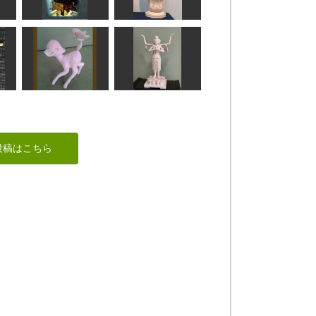
聖観音レリーフ
曼荼羅ブックカバー
はごろも
柊
広目天
不空羂索観音像
sigesama
rara
ーン
バンビ
阿修羅像
投稿はこちら
Ken
みっちゃん