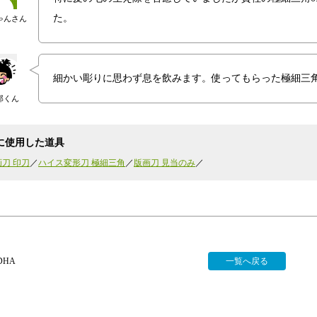
た。
ゃんさん
細かい彫りに思わず息を飲みます。使ってもらった極細三
郎くん
に使用した道具
刀 印刀
ハイス変形刀 極細三角
版画刀 見当のみ
DHA
一覧へ戻る