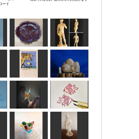
ロード
鎌倉彫 菊の皿
ダヴィデ像
ぞの
工房藤棚
年賀状「寅」10
いねむり一休さん
道刃物★所蔵参考作品
ta-chann
動物はんこ ブタ
ルリツグミ
リボン
MINI
mikanko