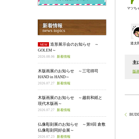
マツち
新着情報
news topics
道太
造形展示会のお知らせ ～
GOLEM～
2026.08.06
新着情報
主
木版画展のお知らせ ～三宅得司
版画
HAND in HAND～
2026.07.27
新着情報
木版画展のお知らせ ～越前和紙と
現代木版画～
2026.07.27
新着情報
BUD
仏像彫刻展のお知らせ ～第9回 倉敷
仏像彫刻同好会展～
2026.07.23
新着情報