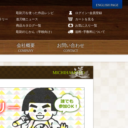
ENGLISH PAGE
彫刻刀を使った作品レシピ
ログイン･会員登録
ラリー
道刃物ニュース
カートを見る
商品カタログ一覧
お気に入り一覧
彫刻のじかん（学校向け）
送料･手数料について
会社概要
お問い合わせ
COMPANY
CONTACT
MICHIHAMONO