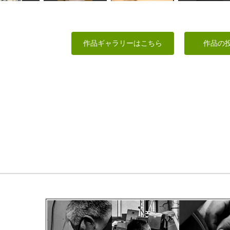
イカくん
毘沙門天
ズゴック
聖観音座像
作品ギャラリーはこちら
作品の
すめようこ
俊造
しょんつぁん
彫マサ