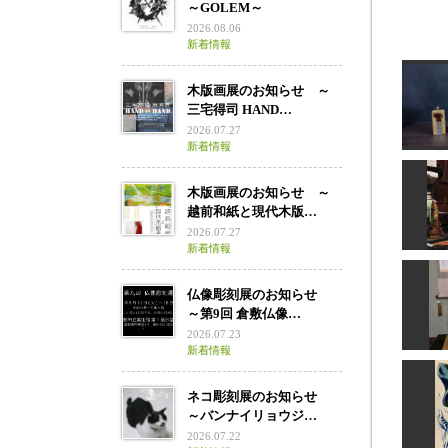
～GOLEM～
2026.08.06
新着情報
木版画展のお知らせ ～
三宅得司 HAND…
2026.07.27
新着情報
木版画展のお知らせ ～
越前和紙と現代木版…
お
2026.07.27
新着情報
仏像彫刻展のお知らせ
～第9回 倉敷仏像…
ほ
2026.07.23
新着情報
ネコ彫刻展のお知らせ
阿弥陀
～バンナイリョウジ…
土
2026.07.22