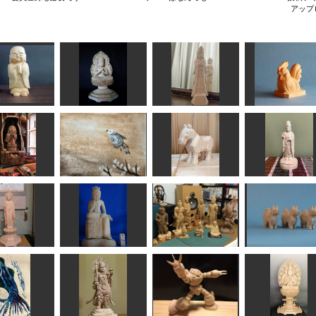
アップ
地蔵さま
大日如来
救世観音
酉
HANA
まあちゃん
はごろも
合之内 麻呂
こら地蔵
飛ぶゆでたまご
干支 午
吉祥天像
sigesama
すずめようこ
合之内麻呂
みっちゃん
如来立像（浄
真宗お東）
弥勒菩薩像
仏像たち
戌
圭峰
ta-chann
なんぺい
合之内 麻呂