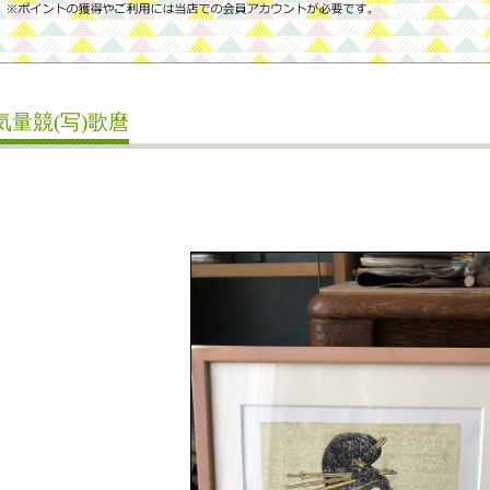
気量競(写)歌麿