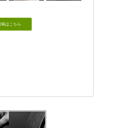
鴨が葱を背負ってく
る
芭蕉像
投稿はこちら
のりお
アラン