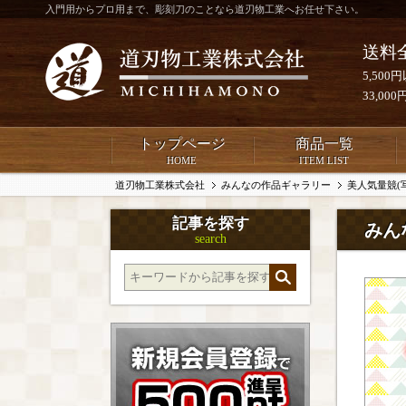
入門用からプロ用まで、彫刻刀のことなら道刃物工業へお任せ下さい。
送料
5,50
33,0
トップページ
商品一覧
HOME
ITEM LIST
道刃物工業株式会社
みんなの作品ギャラリー
美人気量競(
記事を探す
みん
search