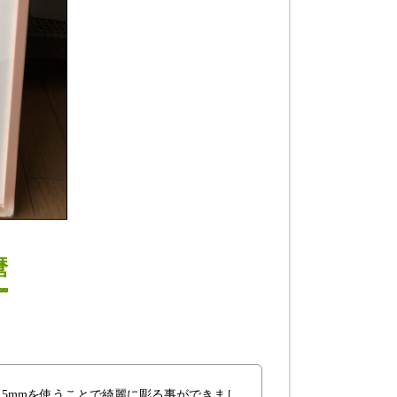
麿
.5mmを使うことで綺麗に彫る事ができまし