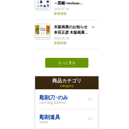
～図鑑×mokum…
2026.07.02
新着情報
木版画展のお知らせ ～
本荘正彦 木版画展…
2026.06.30
新着情報
もっと見る
商品カテゴリ
category
彫刻刀･のみ
carving knives
彫刻道具
tools