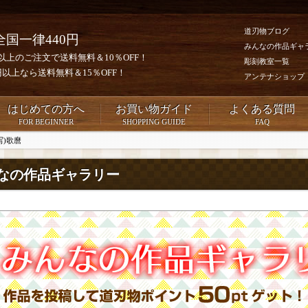
道刃物ブログ
全国一律440円
みんなの作品ギャ
0円以上のご注文で送料無料＆10％OFF！
彫刻教室一覧
00円以上なら送料無料＆15％OFF！
アンテナショップ
はじめての方へ
お買い物ガイド
よくある質問
FOR BEGINNER
SHOPPING GUIDE
FAQ
写)歌麿
なの作品ギャラリー