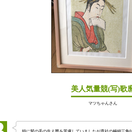
美人気量競(写)歌
マツちゃんさん
特に髪の毛の生え際を苦慮していましたが貴社の極細三角0